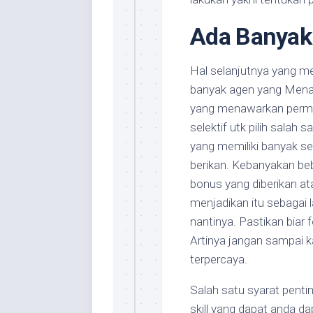
Ada Banyak 
Hal selanjutnya yang m
banyak agen yang Mena
yang menawarkan permai
selektif utk pilih salah 
yang memiliki banyak se
berikan. Kebanyakan be
bonus yang diberikan at
menjadikan itu sebagai
nantinya. Pastikan biar
Artinya jangan sampai k
terpercaya.
Salah satu syarat penti
skill yang dapat anda da