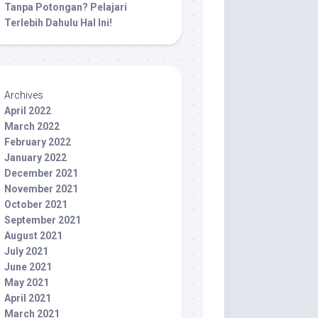
Tanpa Potongan? Pelajari
Terlebih Dahulu Hal Ini!
Archives
April 2022
March 2022
February 2022
January 2022
December 2021
November 2021
October 2021
September 2021
August 2021
July 2021
June 2021
May 2021
April 2021
March 2021