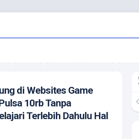
ung di Websites Game
 Pulsa 10rb Tanpa
lajari Terlebih Dahulu Hal