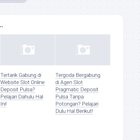
..
Tertarik Gabung di
Tergoda Bergabung
Website Slot Online
di Agen Slot
Deposit Pulsa?
Pragmatic Deposit
Pelajari Dahulu Hal
Pulsa Tanpa
Ini!
Potongan? Pelajari
Dulu Hal Berikut!