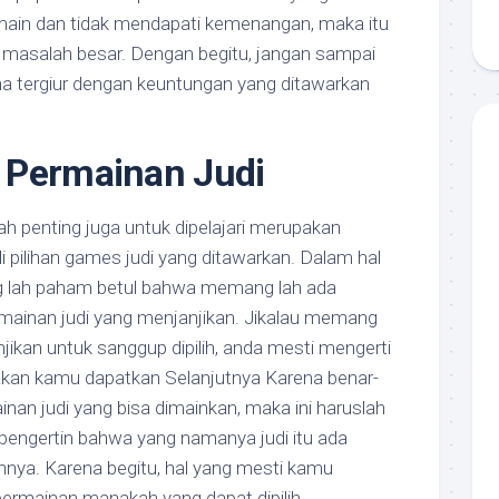
main dan tidak mendapati kemenangan, maka itu
 masalah besar. Dengan begitu, jangan sampai
na tergiur dengan keuntungan yang ditawarkan
 Permainan Judi
alah penting juga untuk dipelajari merupakan
 pilihan games judi yang ditawarkan. Dalam hal
g lah paham betul bahwa memang lah ada
ermainan judi yang menjanjikan. Jikalau memang
ikan untuk sanggup dipilih, anda mesti mengerti
akan kamu dapatkan Selanjutnya Karena benar-
nan judi yang bisa dimainkan, maka ini haruslah
engertin bahwa yang namanya judi itu ada
nya. Karena begitu, hal yang mesti kamu
permainan manakah yang dapat dipilih.