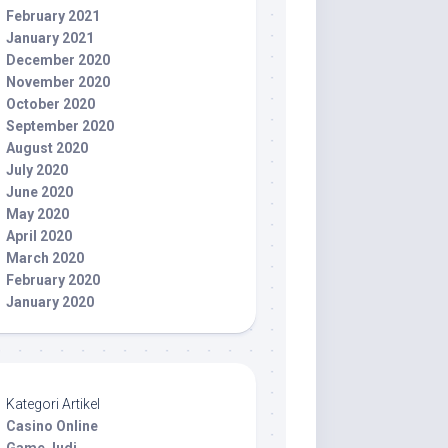
February 2021
January 2021
December 2020
November 2020
October 2020
September 2020
August 2020
July 2020
June 2020
May 2020
April 2020
March 2020
February 2020
January 2020
Kategori Artikel
Casino Online