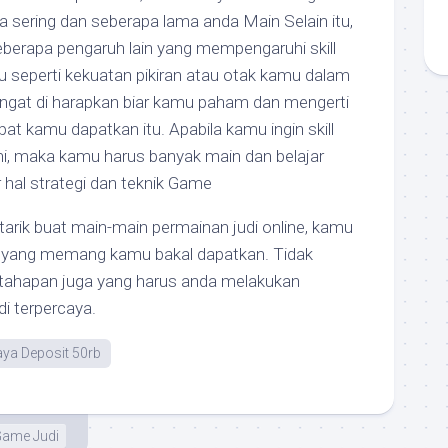
a sering dan seberapa lama anda Main Selain itu,
berapa pengaruh lain yang mempengaruhi skill
tu seperti kekuatan pikiran atau otak kamu dalam
 sangat di harapkan biar kamu paham dan mengerti
at kamu dapatkan itu. Apabila kamu ingin skill
i, maka kamu harus banyak main dan belajar
 hal strategi dan teknik Game
arik buat main-main permainan judi online, kamu
 yang memang kamu bakal dapatkan. Tidak
 tahapan juga yang harus anda melakukan
di terpercaya.
aya Deposit 50rb
ame Judi