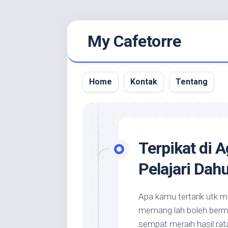
Skip
My Cafetorre
to
content
Home
Kontak
Tentang
Terpikat di 
Pelajari Dahu
Apa kamu tertarik utk ma
memang lah boleh berm
sempat meraih hasil ra