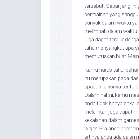
tersebut. Sepanjang ini
permainan yang sanggup 
banyak dalam waktu yan
melimpah dalam waktu y
juga dapat tergiur deng
tahu menyangkut apa sa
memutuskan buat Main
Kamu harus tahu, paham 
itu merupakan pada da
apapun jenisnya tentu 
Dalam hal ini, kamu mes
anda tidak hanya bakal
melainkan juga dapat m
kekalahan dalam games 
wajar. Bila anda bermai
artinya anda ada dalam