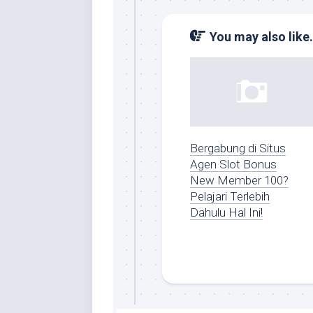
You may also like.
Bergabung di Situs
Agen Slot Bonus
New Member 100?
Pelajari Terlebih
Dahulu Hal Ini!