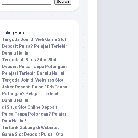
Search
Paling Baru
Tergoda Join di Web Game Slot
Deposit Pulsa? Pelajari Terlebih
Dahulu Hal Ini!
Tergoda di Situs Situs Slot
Deposit Pulsa Tanpa Potongan?
Pelajari Terlebih Dahulu Hal Ini!
Tergoda Join di Websites Slot
Joker Deposit Pulsa 10rb Tanpa
Potongan? Pelajari Terlebih
Dahulu Hal Ini!
di Situs Slot Online Deposit
Pulsa Tanpa Potongan? Pelajari
Dulu Hal Ini!
Tertarik Gabung di Websites
Game Slot Deposit Pulsa 10rb