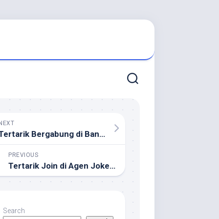
NEXT
Tertarik Bergabung di Bandar Poker Online Deposit 10rb? Pelajari Dulu Hal Berikut!
PREVIOUS
Tertarik Join di Agen Joker123 Terbaru? Pelajari Terlebih Dahulu Hal Berikut!
Search