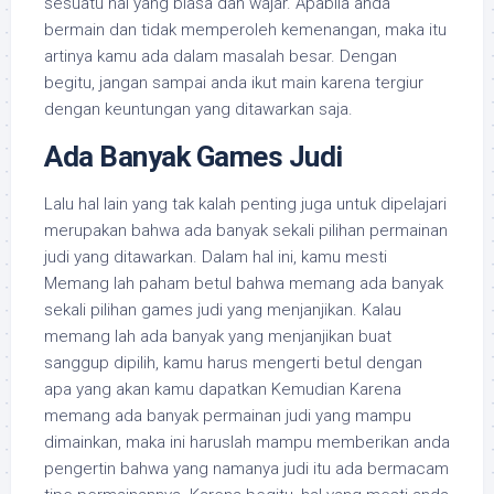
sesuatu hal yang biasa dan wajar. Apabila anda
bermain dan tidak memperoleh kemenangan, maka itu
artinya kamu ada dalam masalah besar. Dengan
begitu, jangan sampai anda ikut main karena tergiur
dengan keuntungan yang ditawarkan saja.
Ada Banyak Games Judi
Lalu hal lain yang tak kalah penting juga untuk dipelajari
merupakan bahwa ada banyak sekali pilihan permainan
judi yang ditawarkan. Dalam hal ini, kamu mesti
Memang lah paham betul bahwa memang ada banyak
sekali pilihan games judi yang menjanjikan. Kalau
memang lah ada banyak yang menjanjikan buat
sanggup dipilih, kamu harus mengerti betul dengan
apa yang akan kamu dapatkan Kemudian Karena
memang ada banyak permainan judi yang mampu
dimainkan, maka ini haruslah mampu memberikan anda
pengertin bahwa yang namanya judi itu ada bermacam