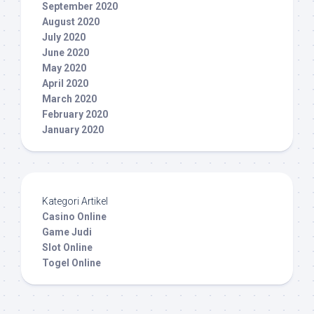
September 2020
August 2020
July 2020
June 2020
May 2020
April 2020
March 2020
February 2020
January 2020
Kategori Artikel
Casino Online
Game Judi
Slot Online
Togel Online