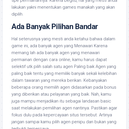
tipe permainannya. Karena begitu, hal yang mesti anda
lakukan yakni menentukan games manakah yang akan
dipilih.
Ada Banyak Pilihan Bandar
Hal seterusnya yang mesti anda ketahui bahwa dalam
game ini, ada banyak agen yang Menawari Karena
memang lah ada banyak agen yang menawari
permainan dengan cara online, kamu harus dapat
selektif utk pilih salah satu agen Paling baik Agen yang
paling baik tentu yang memiliki banyak sekali kelebihan
dalam tawaran yang mereka berikan. Kebanyakan
beberapa orang memilih agen didasarkan pada bonus
yang diberikan atau pelayanan yang baik. Nah, kamu
juga mampu menjadikan itu sebagai landasan basic
saat melakukan pemilihan agen nantinya. Pastikan agar
fokus dulu pada kepercayaan situs tersebut. Artinya
jangan sampai kamu pilih agen penipu dan bukan yang
terbukti terpercaya.