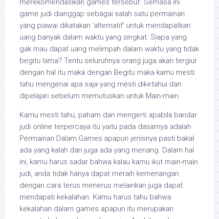
merekomendasikan games tersebut. Semasa ini
game judi dianggap sebagai salah satu permainan
yang piawai dikatakan ‘alternatif’ untuk mendapatkan
uang banyak dalam waktu yang singkat. Siapa yang
gak mau dapat uang melimpah dalam waktu yang tidak
begitu lama? Tentu seluruhnya orang juga akan tergiur
dengan hal itu maka dengan Begitu maka kamu mesti
tahu mengenai apa saja yang mesti diketahui dan
dipelajari sebelum memutuskan untuk Main-main.
Kamu mesti tahu, paham dan mengerti apabila bandar
judi online terpercaya itu yaitu pada dasarnya adalah
Permainan Dalam Games apapun jenisnya pasti bakal
ada yang kalah dan juga ada yang menang. Dalam hal
ini, kamu harus sadar bahwa kalau kamu ikut main-main
judi, anda tidak hanya dapat meraih kemenangan
dengan cara terus menerus melainkan juga dapat
mendapati kekalahan. Kamu harus tahu bahwa
kekalahan dalam games apapun itu merupakan