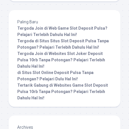
Paling Baru
Tergoda Join di Web Game Slot Deposit Pulsa?
Pelajari Terlebih Dahulu Hal Ini!
Tergoda di Situs Situs Slot Deposit Pulsa Tanpa
Potongan? Pelajari Terlebih Dahulu Hal Ini!
Tergoda Join di Websites Slot Joker Deposit
Pulsa 10rb Tanpa Potongan? Pelajari Terlebih
Dahulu Hal Ini!
di Situs Slot Online Deposit Pulsa Tanpa
Potongan? Pelajari Dulu Hal Ini!
Tertarik Gabung di Websites Game Slot Deposit
Pulsa 10rb Tanpa Potongan? Pelajari Terlebih
Dahulu Hal Ini!
Archives