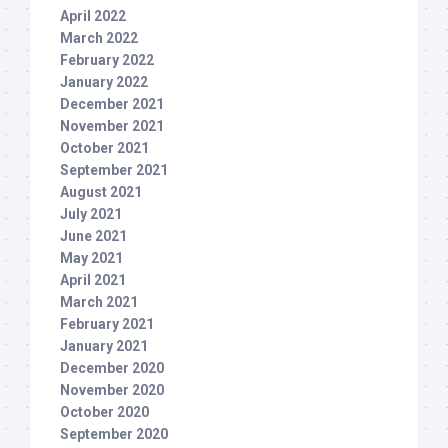
April 2022
March 2022
February 2022
January 2022
December 2021
November 2021
October 2021
September 2021
August 2021
July 2021
June 2021
May 2021
April 2021
March 2021
February 2021
January 2021
December 2020
November 2020
October 2020
September 2020