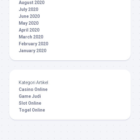
August 2020
July 2020
June 2020
May 2020
April 2020
March 2020
February 2020
January 2020
Kategori Artikel
Casino Online
Game Judi
Slot Online
Togel Online