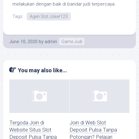
melakukan dengan baik di bandar judi terpercaya.
Tags:
Agen Slot Joker123
June 10, 2020
by
admin
Game Judi
You may also like...
Tergoda Join di
Join di Web Slot
Website Situs Slot
Deposit Pulsa Tanpa
Deposit Pulsa Tanpa
Potongan? Pelajari