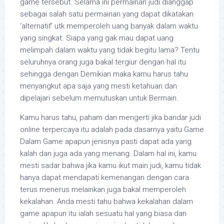
game tersebut. Selama ini permainan judi dianggap
sebagai salah satu permainan yang dapat dikatakan
‘alternatif’ utk memperoleh uang banyak dalam waktu
yang singkat. Siapa yang gak mau dapat uang
melimpah dalam waktu yang tidak begitu lama? Tentu
seluruhnya orang juga bakal tergiur dengan hal itu
sehingga dengan Demikian maka kamu harus tahu
menyangkut apa saja yang mesti ketahuan dan
dipelajari sebelum memutuskan untuk Bermain.
Kamu harus tahu, paham dan mengerti jika bandar judi
online terpercaya itu adalah pada dasarnya yaitu Game
Dalam Game apapun jenisnya pasti dapat ada yang
kalah dan juga ada yang menang. Dalam hal ini, kamu
mesti sadar bahwa jika kamu ikut main judi, kamu tidak
hanya dapat mendapati kemenangan dengan cara
terus menerus melainkan juga bakal memperoleh
kekalahan. Anda mesti tahu bahwa kekalahan dalam
game apapun itu ialah sesuatu hal yang biasa dan