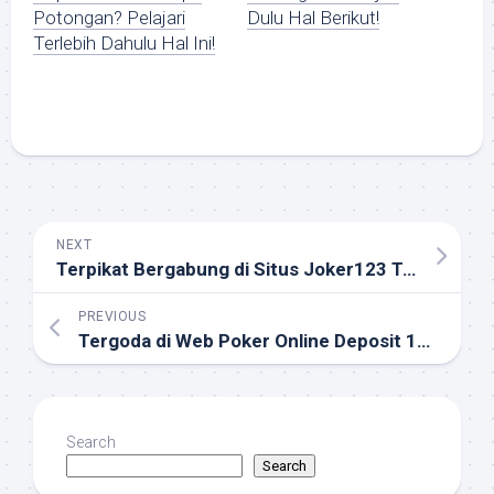
Potongan? Pelajari
Dulu Hal Berikut!
Terlebih Dahulu Hal Ini!
NEXT
Terpikat Bergabung di Situs Joker123 Terpercaya? Pelajari Dahulu Hal Ini!
PREVIOUS
Tergoda di Web Poker Online Deposit 10rb? Pelajari Terlebih Dahulu Hal Ini!
Search
Search