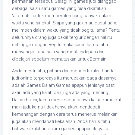
permainan tersebut. Selagi ini games judi dianggap
sebagai salah satu games yang bisa dikatakan
‘alternatif’ untuk memperoleh uang banyak dalam
waktu yang singkat. Siapa yang gak mau dapat uang
melimpah dalam waktu yang tidak begitu lama? Tentu
seluruhnya orang juga bakal tergiur dengan hal itu
sehingga dengan Begitu maka kamu harus tahu
menyangkut apa saja yang mesti didapati dan
dipelajari sebelum memutuskan untuk Bermain.
Anda mesti tahu, paham dan mengerti kalau bandar
judi online terpercaya itu merupakan pada dasarnya
adalah Games Dalam Games apapun jenisnya pasti
akan ada yang kalah dan juga ada yang menang.
Dalam hal ini, kamu mesti sadar bahwa kalau kamu ikut
main judi, kamu tidak hanya akan mendapati
kemenangan dengan cara terus menerus melainkan
juga akan mendapati kekalahan. Anda harus tahu
bahwa kekalahan dalam games apapun itu yaitu