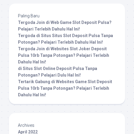
Paling Baru
Tergoda Join di Web Game Slot Deposit Pulsa?
Pelajari Terlebih Dahulu Hal Ini!
Tergoda di Situs Situs Slot Deposit Pulsa Tanpa
Potongan? Pelajari Terlebih Dahulu Hal Ini!
Tergoda Join di Websites Slot Joker Deposit
Pulsa 10rb Tanpa Potongan? Pelajari Terlebih
Dahulu Hal Ini!
di Situs Slot Online Deposit Pulsa Tanpa
Potongan? Pelajari Dulu Hal Ini!
Tertarik Gabung di Websites Game Slot Deposit
Pulsa 10rb Tanpa Potongan? Pelajari Terlebih
Dahulu Hal Ini!
Archives
April 2022