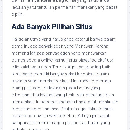
permainannya. Karena begitu, hal yang harus anda
lakukan yaitu tentukan permainan manakah yang dapat
dipilih.
Ada Banyak Pilihan Situs
Hal selanjutnya yang harus anda ketahui bahwa dalam
game ini, ada banyak agen yang Menawari Karena
memang lah ada banyak agen yang menawarkan
games secara online, kamu harus piawai selektif utk
pilih salah satu agen Terbaik Agen yang paling baik
tentu yang memiliki banyak sekali kelebihan dalam
tawaran yang mereka berikan. Umumnya beberapa
orang pilih agen didasarkan pada bonus yang
diberikan atau layanan yang baik. Nah, anda juga bisa
menjadikan itu sebagai landasan basic saat melakukan
pemilihan agen nantinya. Pastikan agar fokus dahulu
pada kepercayaan web tersebut. Artinya janganlah
sampai anda memilih agen penipu dan bukan yang
terbukti terpercaya.