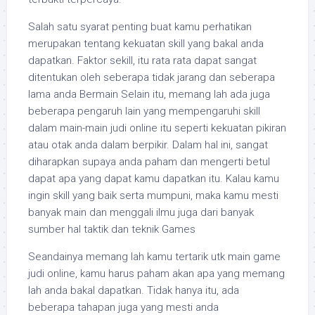
Salah satu syarat penting buat kamu perhatikan
merupakan tentang kekuatan skill yang bakal anda
dapatkan. Faktor sekill, itu rata rata dapat sangat
ditentukan oleh seberapa tidak jarang dan seberapa
lama anda Bermain Selain itu, memang lah ada juga
beberapa pengaruh lain yang mempengaruhi skill
dalam main-main judi online itu seperti kekuatan pikiran
atau otak anda dalam berpikir. Dalam hal ini, sangat
diharapkan supaya anda paham dan mengerti betul
dapat apa yang dapat kamu dapatkan itu. Kalau kamu
ingin skill yang baik serta mumpuni, maka kamu mesti
banyak main dan menggali ilmu juga dari banyak
sumber hal taktik dan teknik Games
Seandainya memang lah kamu tertarik utk main game
judi online, kamu harus paham akan apa yang memang
lah anda bakal dapatkan. Tidak hanya itu, ada
beberapa tahapan juga yang mesti anda