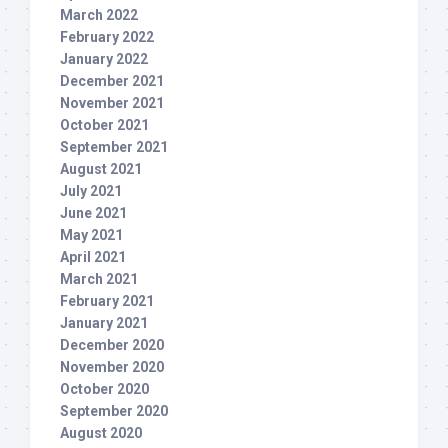
March 2022
February 2022
January 2022
December 2021
November 2021
October 2021
September 2021
August 2021
July 2021
June 2021
May 2021
April 2021
March 2021
February 2021
January 2021
December 2020
November 2020
October 2020
September 2020
August 2020