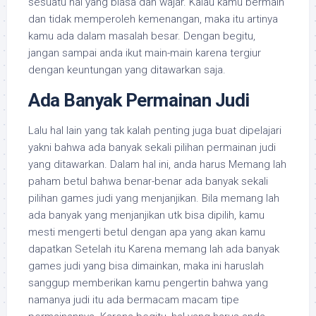
sesuatu hal yang biasa dan wajar. Kalau kamu bermain
dan tidak memperoleh kemenangan, maka itu artinya
kamu ada dalam masalah besar. Dengan begitu,
jangan sampai anda ikut main-main karena tergiur
dengan keuntungan yang ditawarkan saja.
Ada Banyak Permainan Judi
Lalu hal lain yang tak kalah penting juga buat dipelajari
yakni bahwa ada banyak sekali pilihan permainan judi
yang ditawarkan. Dalam hal ini, anda harus Memang lah
paham betul bahwa benar-benar ada banyak sekali
pilihan games judi yang menjanjikan. Bila memang lah
ada banyak yang menjanjikan utk bisa dipilih, kamu
mesti mengerti betul dengan apa yang akan kamu
dapatkan Setelah itu Karena memang lah ada banyak
games judi yang bisa dimainkan, maka ini haruslah
sanggup memberikan kamu pengertin bahwa yang
namanya judi itu ada bermacam macam tipe