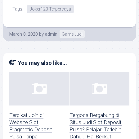
Tags:
Joker123 Terpercaya
March 8, 2020
by
admin
Game Judi
You may also like...
Terpikat Join di
Tergoda Bergabung di
Website Slot
Situs Judi Slot Deposit
Pragmatic Deposit
Pulsa? Pelajari Terlebih
Pulsa Tanpa
Dahulu Hal Berikut!