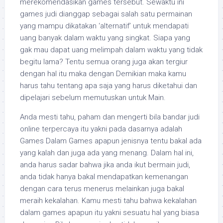
merekomendasikan games tersebut. Sewaktu ini
games judi dianggap sebagai salah satu permainan
yang mampu dikatakan ‘alternatif’ untuk mendapati
uang banyak dalam waktu yang singkat. Siapa yang
gak mau dapat uang melimpah dalam waktu yang tidak
begitu lama? Tentu semua orang juga akan tergiur
dengan hal itu maka dengan Demikian maka kamu
harus tahu tentang apa saja yang harus diketahui dan
dipelajari sebelum memutuskan untuk Main.
Anda mesti tahu, paham dan mengerti bila bandar judi
online terpercaya itu yakni pada dasarnya adalah
Games Dalam Games apapun jenisnya tentu bakal ada
yang kalah dan juga ada yang menang. Dalam hal ini,
anda harus sadar bahwa jika anda ikut bermain judi,
anda tidak hanya bakal mendapatkan kemenangan
dengan cara terus menerus melainkan juga bakal
meraih kekalahan. Kamu mesti tahu bahwa kekalahan
dalam games apapun itu yakni sesuatu hal yang biasa