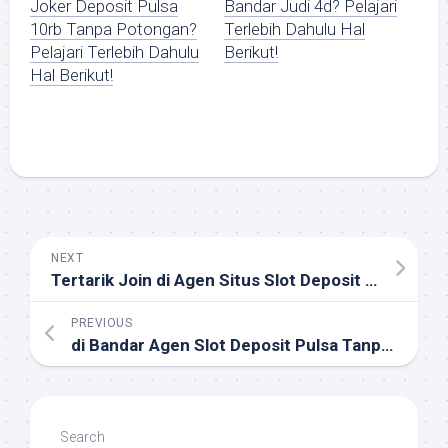
Joker Deposit Pulsa
Bandar Judi 4d? Pelajari
10rb Tanpa Potongan?
Terlebih Dahulu Hal
Pelajari Terlebih Dahulu
Berikut!
Hal Berikut!
NEXT
Tertarik Join di Agen Situs Slot Deposit Pulsa? Pelajari Dulu Hal Ini!
PREVIOUS
di Bandar Agen Slot Deposit Pulsa Tanpa Potongan? Pelajari Terlebih Dahulu Hal Ini!
Search