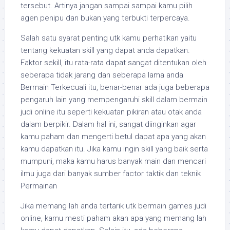
tersebut. Artinya jangan sampai sampai kamu pilih
agen penipu dan bukan yang terbukti terpercaya.
Salah satu syarat penting utk kamu perhatikan yaitu
tentang kekuatan skill yang dapat anda dapatkan.
Faktor sekill, itu rata-rata dapat sangat ditentukan oleh
seberapa tidak jarang dan seberapa lama anda
Bermain Terkecuali itu, benar-benar ada juga beberapa
pengaruh lain yang mempengaruhi skill dalam bermain
judi online itu seperti kekuatan pikiran atau otak anda
dalam berpikir. Dalam hal ini, sangat diinginkan agar
kamu paham dan mengerti betul dapat apa yang akan
kamu dapatkan itu. Jika kamu ingin skill yang baik serta
mumpuni, maka kamu harus banyak main dan mencari
ilmu juga dari banyak sumber factor taktik dan teknik
Permainan
Jika memang lah anda tertarik utk bermain games judi
online, kamu mesti paham akan apa yang memang lah