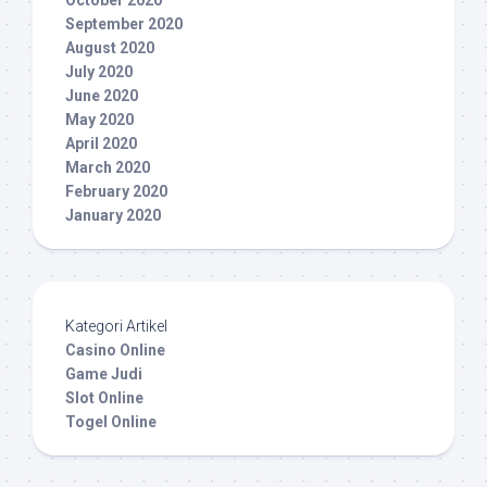
October 2020
September 2020
August 2020
July 2020
June 2020
May 2020
April 2020
March 2020
February 2020
January 2020
Kategori Artikel
Casino Online
Game Judi
Slot Online
Togel Online