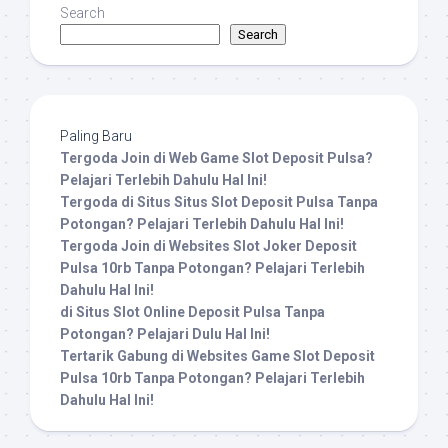
Search
Search
Paling Baru
Tergoda Join di Web Game Slot Deposit Pulsa?
Pelajari Terlebih Dahulu Hal Ini!
Tergoda di Situs Situs Slot Deposit Pulsa Tanpa
Potongan? Pelajari Terlebih Dahulu Hal Ini!
Tergoda Join di Websites Slot Joker Deposit
Pulsa 10rb Tanpa Potongan? Pelajari Terlebih
Dahulu Hal Ini!
di Situs Slot Online Deposit Pulsa Tanpa
Potongan? Pelajari Dulu Hal Ini!
Tertarik Gabung di Websites Game Slot Deposit
Pulsa 10rb Tanpa Potongan? Pelajari Terlebih
Dahulu Hal Ini!