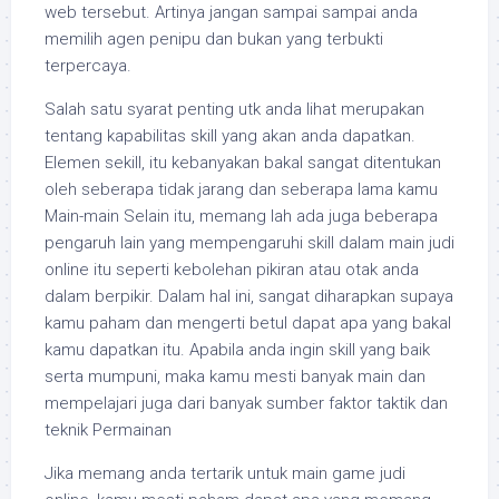
web tersebut. Artinya jangan sampai sampai anda
memilih agen penipu dan bukan yang terbukti
terpercaya.
Salah satu syarat penting utk anda lihat merupakan
tentang kapabilitas skill yang akan anda dapatkan.
Elemen sekill, itu kebanyakan bakal sangat ditentukan
oleh seberapa tidak jarang dan seberapa lama kamu
Main-main Selain itu, memang lah ada juga beberapa
pengaruh lain yang mempengaruhi skill dalam main judi
online itu seperti kebolehan pikiran atau otak anda
dalam berpikir. Dalam hal ini, sangat diharapkan supaya
kamu paham dan mengerti betul dapat apa yang bakal
kamu dapatkan itu. Apabila anda ingin skill yang baik
serta mumpuni, maka kamu mesti banyak main dan
mempelajari juga dari banyak sumber faktor taktik dan
teknik Permainan
Jika memang anda tertarik untuk main game judi