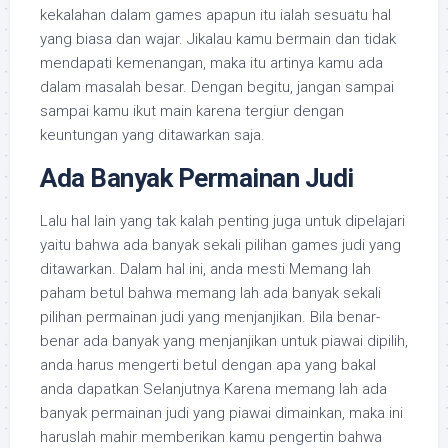
kekalahan dalam games apapun itu ialah sesuatu hal
yang biasa dan wajar. Jikalau kamu bermain dan tidak
mendapati kemenangan, maka itu artinya kamu ada
dalam masalah besar. Dengan begitu, jangan sampai
sampai kamu ikut main karena tergiur dengan
keuntungan yang ditawarkan saja.
Ada Banyak Permainan Judi
Lalu hal lain yang tak kalah penting juga untuk dipelajari
yaitu bahwa ada banyak sekali pilihan games judi yang
ditawarkan. Dalam hal ini, anda mesti Memang lah
paham betul bahwa memang lah ada banyak sekali
pilihan permainan judi yang menjanjikan. Bila benar-
benar ada banyak yang menjanjikan untuk piawai dipilih,
anda harus mengerti betul dengan apa yang bakal
anda dapatkan Selanjutnya Karena memang lah ada
banyak permainan judi yang piawai dimainkan, maka ini
haruslah mahir memberikan kamu pengertin bahwa