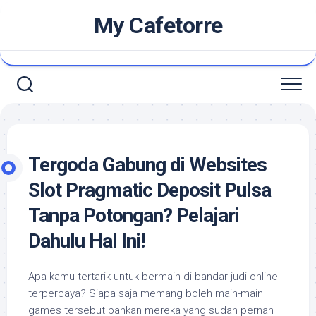
Skip
My Cafetorre
to
content
Tergoda Gabung di Websites
Slot Pragmatic Deposit Pulsa
Tanpa Potongan? Pelajari
Dahulu Hal Ini!
Apa kamu tertarik untuk bermain di bandar judi online
terpercaya? Siapa saja memang boleh main-main
games tersebut bahkan mereka yang sudah pernah