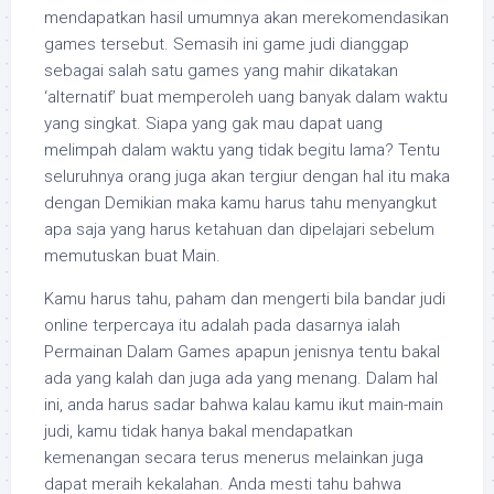
mendapatkan hasil umumnya akan merekomendasikan
games tersebut. Semasih ini game judi dianggap
sebagai salah satu games yang mahir dikatakan
‘alternatif’ buat memperoleh uang banyak dalam waktu
yang singkat. Siapa yang gak mau dapat uang
melimpah dalam waktu yang tidak begitu lama? Tentu
seluruhnya orang juga akan tergiur dengan hal itu maka
dengan Demikian maka kamu harus tahu menyangkut
apa saja yang harus ketahuan dan dipelajari sebelum
memutuskan buat Main.
Kamu harus tahu, paham dan mengerti bila bandar judi
online terpercaya itu adalah pada dasarnya ialah
Permainan Dalam Games apapun jenisnya tentu bakal
ada yang kalah dan juga ada yang menang. Dalam hal
ini, anda harus sadar bahwa kalau kamu ikut main-main
judi, kamu tidak hanya bakal mendapatkan
kemenangan secara terus menerus melainkan juga
dapat meraih kekalahan. Anda mesti tahu bahwa