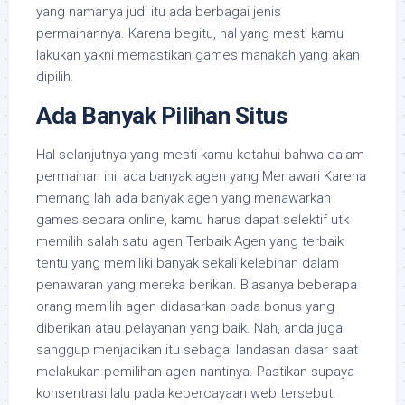
yang namanya judi itu ada berbagai jenis
permainannya. Karena begitu, hal yang mesti kamu
lakukan yakni memastikan games manakah yang akan
dipilih.
Ada Banyak Pilihan Situs
Hal selanjutnya yang mesti kamu ketahui bahwa dalam
permainan ini, ada banyak agen yang Menawari Karena
memang lah ada banyak agen yang menawarkan
games secara online, kamu harus dapat selektif utk
memilih salah satu agen Terbaik Agen yang terbaik
tentu yang memiliki banyak sekali kelebihan dalam
penawaran yang mereka berikan. Biasanya beberapa
orang memilih agen didasarkan pada bonus yang
diberikan atau pelayanan yang baik. Nah, anda juga
sanggup menjadikan itu sebagai landasan dasar saat
melakukan pemilihan agen nantinya. Pastikan supaya
konsentrasi lalu pada kepercayaan web tersebut.