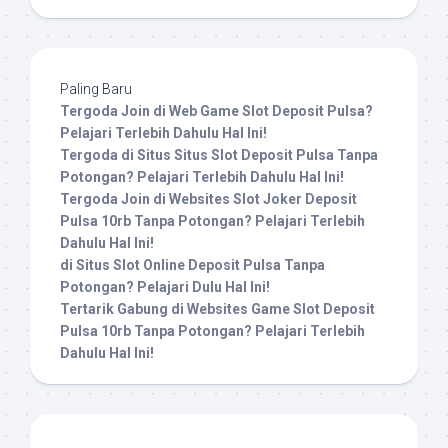
Paling Baru
Tergoda Join di Web Game Slot Deposit Pulsa?
Pelajari Terlebih Dahulu Hal Ini!
Tergoda di Situs Situs Slot Deposit Pulsa Tanpa
Potongan? Pelajari Terlebih Dahulu Hal Ini!
Tergoda Join di Websites Slot Joker Deposit
Pulsa 10rb Tanpa Potongan? Pelajari Terlebih
Dahulu Hal Ini!
di Situs Slot Online Deposit Pulsa Tanpa
Potongan? Pelajari Dulu Hal Ini!
Tertarik Gabung di Websites Game Slot Deposit
Pulsa 10rb Tanpa Potongan? Pelajari Terlebih
Dahulu Hal Ini!