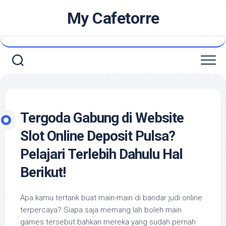
Skip
My Cafetorre
to
content
Tergoda Gabung di Website
Slot Online Deposit Pulsa?
Pelajari Terlebih Dahulu Hal
Berikut!
Apa kamu tertarik buat main-main di bandar judi online
terpercaya? Siapa saja memang lah boleh main
games tersebut bahkan mereka yang sudah pernah