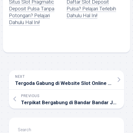
Situs Slot Pragmatic
Daftar Slot Deposit
Deposit Pulsa Tanpa
Pulsa? Pelajari Terlebih
Potongan? Pelajari
Dahulu Hal Ini!
Dahulu Hal Ini!
NEXT
Tergoda Gabung di Website Slot Online Deposit Pulsa? Pelajari Terlebih Dahulu Hal Berikut!
PREVIOUS
Terpikat Bergabung di Bandar Bandar Judi 4d? Pelajari Dulu Hal Ini!
Search