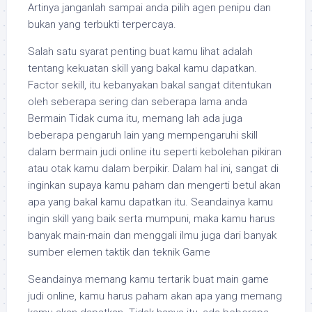
Artinya janganlah sampai anda pilih agen penipu dan
bukan yang terbukti terpercaya.
Salah satu syarat penting buat kamu lihat adalah
tentang kekuatan skill yang bakal kamu dapatkan.
Factor sekill, itu kebanyakan bakal sangat ditentukan
oleh seberapa sering dan seberapa lama anda
Bermain Tidak cuma itu, memang lah ada juga
beberapa pengaruh lain yang mempengaruhi skill
dalam bermain judi online itu seperti kebolehan pikiran
atau otak kamu dalam berpikir. Dalam hal ini, sangat di
inginkan supaya kamu paham dan mengerti betul akan
apa yang bakal kamu dapatkan itu. Seandainya kamu
ingin skill yang baik serta mumpuni, maka kamu harus
banyak main-main dan menggali ilmu juga dari banyak
sumber elemen taktik dan teknik Game
Seandainya memang kamu tertarik buat main game
judi online, kamu harus paham akan apa yang memang