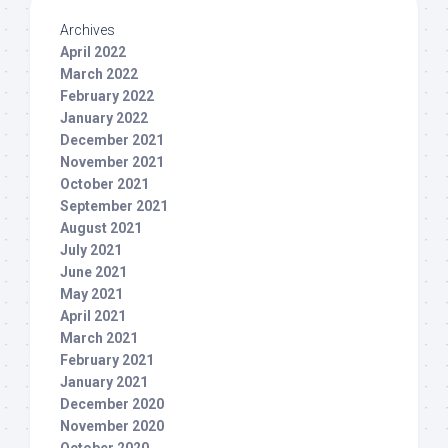
Archives
April 2022
March 2022
February 2022
January 2022
December 2021
November 2021
October 2021
September 2021
August 2021
July 2021
June 2021
May 2021
April 2021
March 2021
February 2021
January 2021
December 2020
November 2020