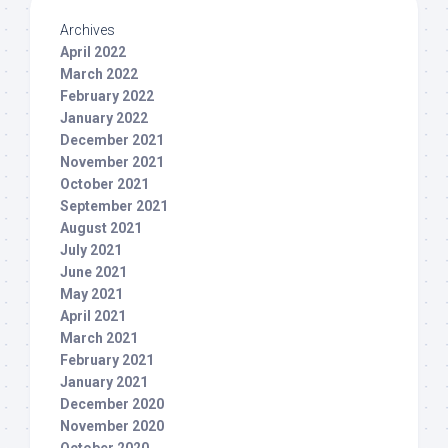
Archives
April 2022
March 2022
February 2022
January 2022
December 2021
November 2021
October 2021
September 2021
August 2021
July 2021
June 2021
May 2021
April 2021
March 2021
February 2021
January 2021
December 2020
November 2020