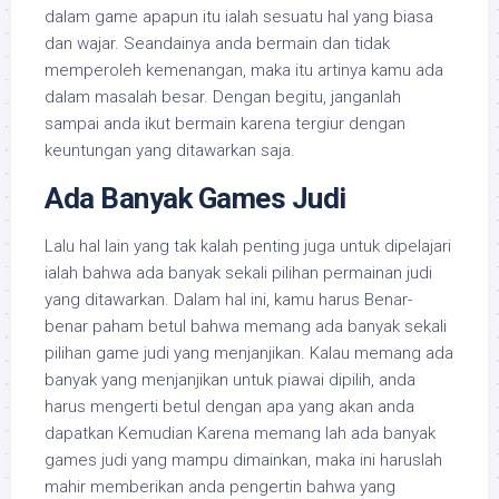
dalam game apapun itu ialah sesuatu hal yang biasa
dan wajar. Seandainya anda bermain dan tidak
memperoleh kemenangan, maka itu artinya kamu ada
dalam masalah besar. Dengan begitu, janganlah
sampai anda ikut bermain karena tergiur dengan
keuntungan yang ditawarkan saja.
Ada Banyak Games Judi
Lalu hal lain yang tak kalah penting juga untuk dipelajari
ialah bahwa ada banyak sekali pilihan permainan judi
yang ditawarkan. Dalam hal ini, kamu harus Benar-
benar paham betul bahwa memang ada banyak sekali
pilihan game judi yang menjanjikan. Kalau memang ada
banyak yang menjanjikan untuk piawai dipilih, anda
harus mengerti betul dengan apa yang akan anda
dapatkan Kemudian Karena memang lah ada banyak
games judi yang mampu dimainkan, maka ini haruslah
mahir memberikan anda pengertin bahwa yang