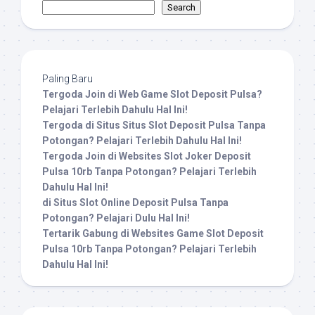
Search
Paling Baru
Tergoda Join di Web Game Slot Deposit Pulsa?
Pelajari Terlebih Dahulu Hal Ini!
Tergoda di Situs Situs Slot Deposit Pulsa Tanpa
Potongan? Pelajari Terlebih Dahulu Hal Ini!
Tergoda Join di Websites Slot Joker Deposit
Pulsa 10rb Tanpa Potongan? Pelajari Terlebih
Dahulu Hal Ini!
di Situs Slot Online Deposit Pulsa Tanpa
Potongan? Pelajari Dulu Hal Ini!
Tertarik Gabung di Websites Game Slot Deposit
Pulsa 10rb Tanpa Potongan? Pelajari Terlebih
Dahulu Hal Ini!