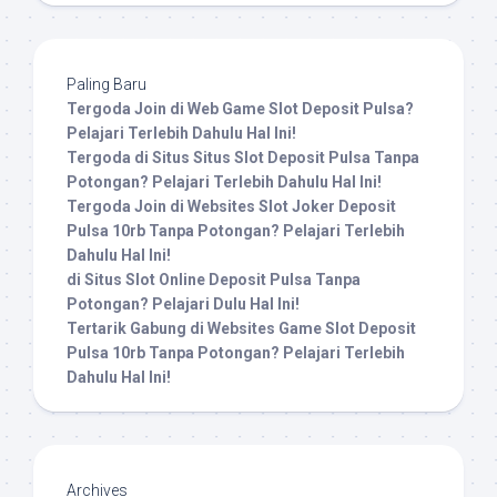
Paling Baru
Tergoda Join di Web Game Slot Deposit Pulsa?
Pelajari Terlebih Dahulu Hal Ini!
Tergoda di Situs Situs Slot Deposit Pulsa Tanpa
Potongan? Pelajari Terlebih Dahulu Hal Ini!
Tergoda Join di Websites Slot Joker Deposit
Pulsa 10rb Tanpa Potongan? Pelajari Terlebih
Dahulu Hal Ini!
di Situs Slot Online Deposit Pulsa Tanpa
Potongan? Pelajari Dulu Hal Ini!
Tertarik Gabung di Websites Game Slot Deposit
Pulsa 10rb Tanpa Potongan? Pelajari Terlebih
Dahulu Hal Ini!
Archives