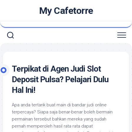
Skip
My Cafetorre
to
content
Terpikat di Agen Judi Slot
Deposit Pulsa? Pelajari Dulu
Hal Ini!
Apa anda tertarik buat main di bandar judi online
terpercaya? Siapa saja benar-benar boleh bermain
permainan tersebut bahkan mereka yang sudah
pernah memperoleh hasil rata rata dapat