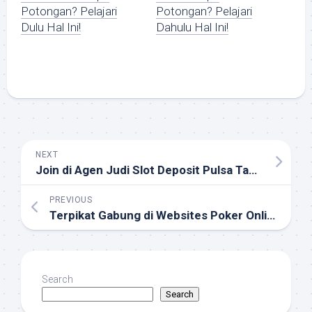
Potongan? Pelajari
Potongan? Pelajari
Dulu Hal Ini!
Dahulu Hal Ini!
NEXT
Join di Agen Judi Slot Deposit Pulsa Tanpa Potongan? Pelajari Dulu Hal Ini!
PREVIOUS
Terpikat Gabung di Websites Poker Online Deposit 10rb? Pelajari Terlebih Dahulu Hal Berikut!
Search
Search