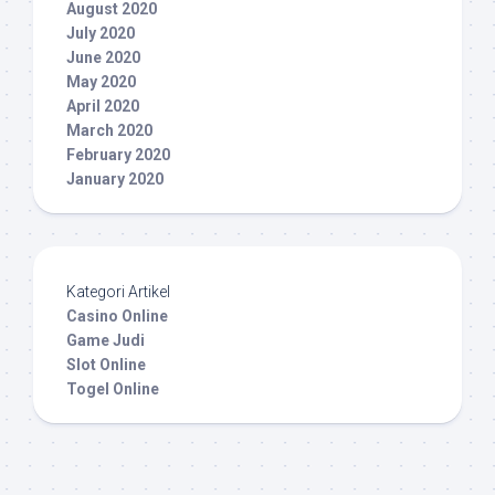
August 2020
July 2020
June 2020
May 2020
April 2020
March 2020
February 2020
January 2020
Kategori Artikel
Casino Online
Game Judi
Slot Online
Togel Online