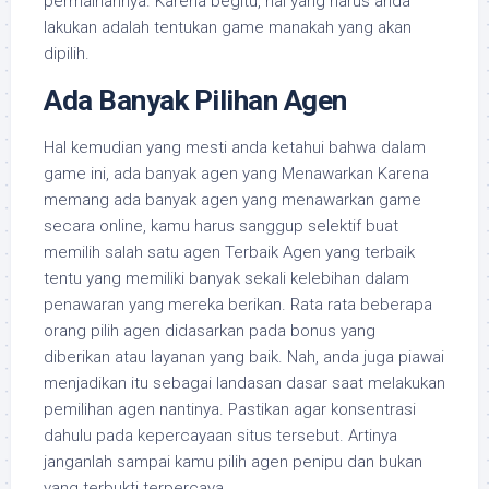
permainannya. Karena begitu, hal yang harus anda
lakukan adalah tentukan game manakah yang akan
dipilih.
Ada Banyak Pilihan Agen
Hal kemudian yang mesti anda ketahui bahwa dalam
game ini, ada banyak agen yang Menawarkan Karena
memang ada banyak agen yang menawarkan game
secara online, kamu harus sanggup selektif buat
memilih salah satu agen Terbaik Agen yang terbaik
tentu yang memiliki banyak sekali kelebihan dalam
penawaran yang mereka berikan. Rata rata beberapa
orang pilih agen didasarkan pada bonus yang
diberikan atau layanan yang baik. Nah, anda juga piawai
menjadikan itu sebagai landasan dasar saat melakukan
pemilihan agen nantinya. Pastikan agar konsentrasi
dahulu pada kepercayaan situs tersebut. Artinya
janganlah sampai kamu pilih agen penipu dan bukan
yang terbukti terpercaya.