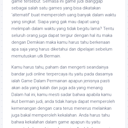
game tersebut. Semasa ini game judi dianggap
sebagai salah satu games yang bisa dikatakan
‘alternatif’ buat memperoleh uang banyak dalam waktu
yang singkat. Siapa yang gak mau dapat uang
melimpah dalam waktu yang tidak begitu lama? Tentu
seluruh orang juga dapat tergiur dengan hal itu maka
dengan Demikian maka kamu harus tahu berkenaan
apa saja yang harus diketahui dan dipelajari sebelum
memutuskan utk Bermain.
Kamu harus tahu, paham dan mengerti seandainya
bandar judi online terpercaya itu yaitu pada dasarnya
ialah Game Dalam Permainan apapun jenisnya pasti
akan ada yang kalah dan juga ada yang menang.
Dalam hal ini, kamu mesti sadar bahwa apabila kamu
ikut bermain judi, anda tidak hanya dapat memperoleh
kemenangan dengan cara terus menerus melainkan
juga bakal memperoleh kekalahan. Anda harus tahu
bahwa kekalahan dalam game apapun itu yaitu