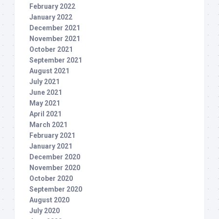
February 2022
January 2022
December 2021
November 2021
October 2021
September 2021
August 2021
July 2021
June 2021
May 2021
April 2021
March 2021
February 2021
January 2021
December 2020
November 2020
October 2020
September 2020
August 2020
July 2020