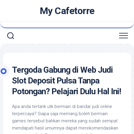
Skip
My Cafetorre
to
content
Tergoda Gabung di Web Judi
Slot Deposit Pulsa Tanpa
Potongan? Pelajari Dulu Hal Ini!
Apa anda tertarik utk bermain di bandar judi online
terpercaya? Siapa saja memang boleh bermain
games tersebut bahkan mereka yang sudah sempat
mendapati hasil umumnya dapat merekomendasikan