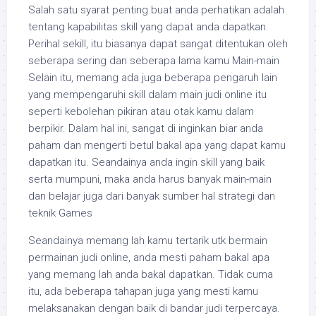
Salah satu syarat penting buat anda perhatikan adalah
tentang kapabilitas skill yang dapat anda dapatkan.
Perihal sekill, itu biasanya dapat sangat ditentukan oleh
seberapa sering dan seberapa lama kamu Main-main
Selain itu, memang ada juga beberapa pengaruh lain
yang mempengaruhi skill dalam main judi online itu
seperti kebolehan pikiran atau otak kamu dalam
berpikir. Dalam hal ini, sangat di inginkan biar anda
paham dan mengerti betul bakal apa yang dapat kamu
dapatkan itu. Seandainya anda ingin skill yang baik
serta mumpuni, maka anda harus banyak main-main
dan belajar juga dari banyak sumber hal strategi dan
teknik Games
Seandainya memang lah kamu tertarik utk bermain
permainan judi online, anda mesti paham bakal apa
yang memang lah anda bakal dapatkan. Tidak cuma
itu, ada beberapa tahapan juga yang mesti kamu
melaksanakan dengan baik di bandar judi terpercaya.