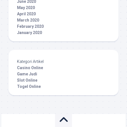
June 2020
May 2020
April 2020
March 2020
February 2020
January 2020
Kategori Artikel
Casino Online
Game Judi
Slot Online
Togel Online