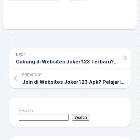
NEXT
Gabung di Websites Joker123 Terbaru? Pelajari Terlebih Dahulu Hal Ini!
PREVIOUS
Join di Websites Joker123 Apk? Pelajari Dulu Hal Berikut!
Search
Search