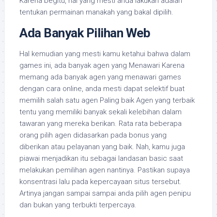
Karena begitu, hal yang mesti anda lakukan adalah
tentukan permainan manakah yang bakal dipilih.
Ada Banyak Pilihan Web
Hal kemudian yang mesti kamu ketahui bahwa dalam
games ini, ada banyak agen yang Menawari Karena
memang ada banyak agen yang menawari games
dengan cara online, anda mesti dapat selektif buat
memilih salah satu agen Paling baik Agen yang terbaik
tentu yang memiliki banyak sekali kelebihan dalam
tawaran yang mereka berikan. Rata rata beberapa
orang pilih agen didasarkan pada bonus yang
diberikan atau pelayanan yang baik. Nah, kamu juga
piawai menjadikan itu sebagai landasan basic saat
melakukan pemilihan agen nantinya. Pastikan supaya
konsentrasi lalu pada kepercayaan situs tersebut.
Artinya jangan sampai sampai anda pilih agen penipu
dan bukan yang terbukti terpercaya.