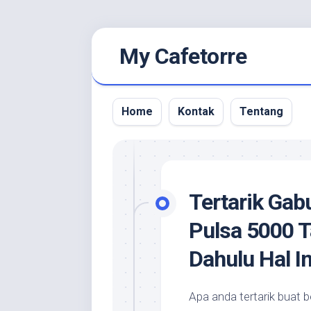
Skip
My Cafetorre
to
content
Home
Kontak
Tentang
Tertarik Gab
Pulsa 5000 T
Dahulu Hal In
Apa anda tertarik buat b