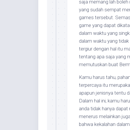
saja memang lah boleh
yang sudah sempat mera
games tersebut. Semasih
game yang dapat dikatak
dalam waktu yang singk
dalam waktu yang tidak 
tergiur dengan hal itu
tentang apa saja yang m
memutuskan buat Berm
Kamu harus tahu, paham 
terpercaya itu merupak
apapun jenisnya tentu 
Dalam hal ini, kamu har
anda tidak hanya dapa
menerus melainkan juga
bahwa kekalahan dalam 