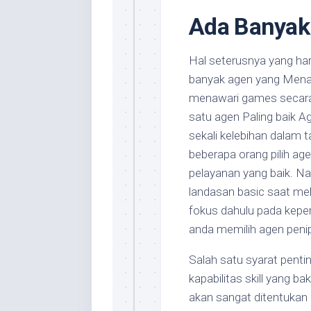
Ada Banyak 
Hal seterusnya yang ha
banyak agen yang Men
menawari games secara on
satu agen Paling baik A
sekali kelebihan dalam
beberapa orang pilih ag
pelayanan yang baik. Na
landasan basic saat mel
fokus dahulu pada keper
anda memilih agen penip
Salah satu syarat penti
kapabilitas skill yang b
akan sangat ditentukan 