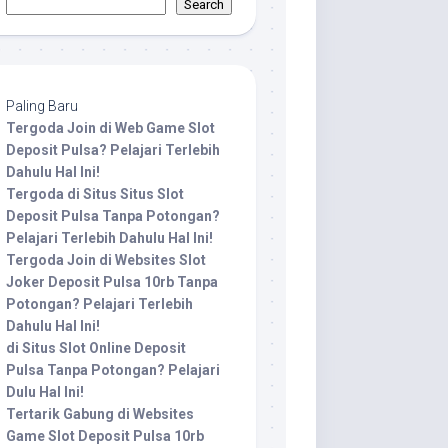
Search
Paling Baru
Tergoda Join di Web Game Slot
Deposit Pulsa? Pelajari Terlebih
Dahulu Hal Ini!
Tergoda di Situs Situs Slot
Deposit Pulsa Tanpa Potongan?
Pelajari Terlebih Dahulu Hal Ini!
Tergoda Join di Websites Slot
Joker Deposit Pulsa 10rb Tanpa
Potongan? Pelajari Terlebih
Dahulu Hal Ini!
di Situs Slot Online Deposit
Pulsa Tanpa Potongan? Pelajari
Dulu Hal Ini!
Tertarik Gabung di Websites
Game Slot Deposit Pulsa 10rb