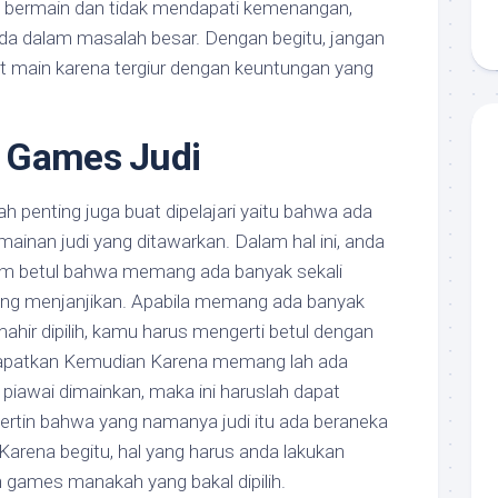
u bermain dan tidak mendapati kemenangan,
ada dalam masalah besar. Dengan begitu, jangan
t main karena tergiur dengan keuntungan yang
 Games Judi
lah penting juga buat dipelajari yaitu bahwa ada
rmainan judi yang ditawarkan. Dalam hal ini, anda
am betul bahwa memang ada banyak sekali
yang menjanjikan. Apabila memang ada banyak
ahir dipilih, kamu harus mengerti betul dengan
apatkan Kemudian Karena memang lah ada
piawai dimainkan, maka ini haruslah dapat
tin bahwa yang namanya judi itu ada beraneka
Karena begitu, hal yang harus anda lakukan
games manakah yang bakal dipilih.