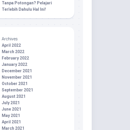
Tanpa Potongan? Pelajari
Terlebih Dahulu Hal Ini!
Archives
April 2022
March 2022
February 2022
January 2022
December 2021
November 2021
October 2021
September 2021
August 2021
July 2021
June 2021
May 2021
April 2021
March 2021