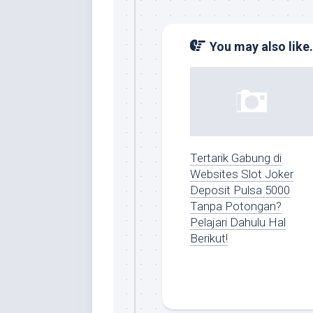
You may also like.
Tertarik Gabung di
Websites Slot Joker
Deposit Pulsa 5000
Tanpa Potongan?
Pelajari Dahulu Hal
Berikut!