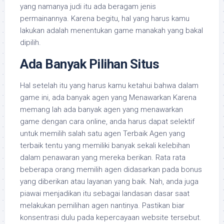
yang namanya judi itu ada beragam jenis
permainannya. Karena begitu, hal yang harus kamu
lakukan adalah menentukan game manakah yang bakal
dipilih.
Ada Banyak Pilihan Situs
Hal setelah itu yang harus kamu ketahui bahwa dalam
game ini, ada banyak agen yang Menawarkan Karena
memang lah ada banyak agen yang menawarkan
game dengan cara online, anda harus dapat selektif
untuk memilih salah satu agen Terbaik Agen yang
terbaik tentu yang memiliki banyak sekali kelebihan
dalam penawaran yang mereka berikan. Rata rata
beberapa orang memilih agen didasarkan pada bonus
yang diberikan atau layanan yang baik. Nah, anda juga
piawai menjadikan itu sebagai landasan dasar saat
melakukan pemilihan agen nantinya. Pastikan biar
konsentrasi dulu pada kepercayaan website tersebut.