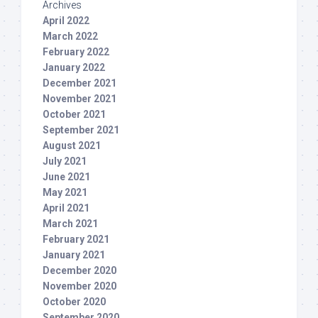
Archives
April 2022
March 2022
February 2022
January 2022
December 2021
November 2021
October 2021
September 2021
August 2021
July 2021
June 2021
May 2021
April 2021
March 2021
February 2021
January 2021
December 2020
November 2020
October 2020
September 2020