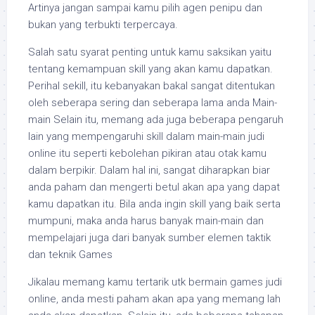
Artinya jangan sampai kamu pilih agen penipu dan
bukan yang terbukti terpercaya.
Salah satu syarat penting untuk kamu saksikan yaitu
tentang kemampuan skill yang akan kamu dapatkan.
Perihal sekill, itu kebanyakan bakal sangat ditentukan
oleh seberapa sering dan seberapa lama anda Main-
main Selain itu, memang ada juga beberapa pengaruh
lain yang mempengaruhi skill dalam main-main judi
online itu seperti kebolehan pikiran atau otak kamu
dalam berpikir. Dalam hal ini, sangat diharapkan biar
anda paham dan mengerti betul akan apa yang dapat
kamu dapatkan itu. Bila anda ingin skill yang baik serta
mumpuni, maka anda harus banyak main-main dan
mempelajari juga dari banyak sumber elemen taktik
dan teknik Games
Jikalau memang kamu tertarik utk bermain games judi
online, anda mesti paham akan apa yang memang lah