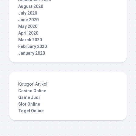
August 2020
July 2020
June 2020
May 2020
April 2020
March 2020
February 2020
January 2020
Kategori Artikel
Casino Online
Game Judi
Slot Online
Togel Online