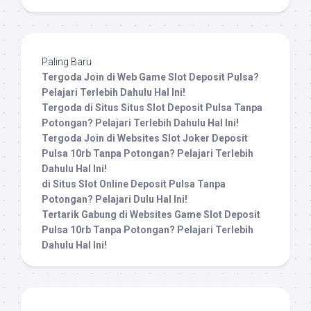
Paling Baru
Tergoda Join di Web Game Slot Deposit Pulsa?
Pelajari Terlebih Dahulu Hal Ini!
Tergoda di Situs Situs Slot Deposit Pulsa Tanpa
Potongan? Pelajari Terlebih Dahulu Hal Ini!
Tergoda Join di Websites Slot Joker Deposit
Pulsa 10rb Tanpa Potongan? Pelajari Terlebih
Dahulu Hal Ini!
di Situs Slot Online Deposit Pulsa Tanpa
Potongan? Pelajari Dulu Hal Ini!
Tertarik Gabung di Websites Game Slot Deposit
Pulsa 10rb Tanpa Potongan? Pelajari Terlebih
Dahulu Hal Ini!