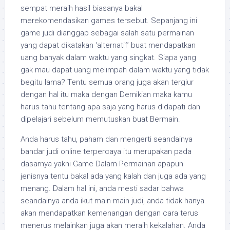
sempat meraih hasil biasanya bakal
merekomendasikan games tersebut. Sepanjang ini
game judi dianggap sebagai salah satu permainan
yang dapat dikatakan ‘alternatif’ buat mendapatkan
uang banyak dalam waktu yang singkat. Siapa yang
gak mau dapat uang melimpah dalam waktu yang tidak
begitu lama? Tentu semua orang juga akan tergiur
dengan hal itu maka dengan Demikian maka kamu
harus tahu tentang apa saja yang harus didapati dan
dipelajari sebelum memutuskan buat Bermain.
Anda harus tahu, paham dan mengerti seandainya
bandar judi online terpercaya itu merupakan pada
dasarnya yakni Game Dalam Permainan apapun
jenisnya tentu bakal ada yang kalah dan juga ada yang
menang. Dalam hal ini, anda mesti sadar bahwa
seandainya anda ikut main-main judi, anda tidak hanya
akan mendapatkan kemenangan dengan cara terus
menerus melainkan juga akan meraih kekalahan. Anda