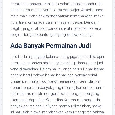
mesti tahu bahwa kekalahan dalam games apapun itu
adalah sesuatu hal yang biasa dan wajar. Apabila anda
main-main dan tidak mendapatkan kemenangan, maka
itu artinya kamu ada dalam masalah besar. Dengan
begitu, janganlah sampai kamu ikut main-main karena
tergiur dengan keuntungan yang ditawarkan saja.
Ada Banyak Permainan Judi
Lalu hal lain yang tak kalah penting juga untuk dipelajari
merupakan bahwa ada banyak sekali pilihan game judi
yang ditawarkan. Dalam hal ini, anda harus Benar-benar
paham betul bahwa benar-benar ada banyak sekali
pilihan permainan judi yang menjanjikan. Seandainya
benar-benar ada banyak yang menjanjikan untuk mahir
dipilih, kamu mesti mengerti betul dengan apa yang
akan anda dapatkan Kemudian Karena memang ada
banyak permainan judi yang mampu dimainkan, maka
ini haruslah piawai memberikan kamu pengertin bahwa