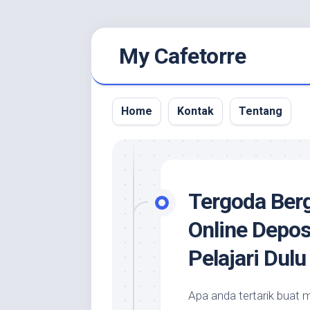
Skip
My Cafetorre
to
content
Home
Kontak
Tentang
Tergoda Berg
Online Depos
Pelajari Dulu 
Apa anda tertarik buat m