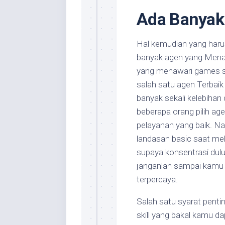
Ada Banyak 
Hal kemudian yang haru
banyak agen yang Mena
yang menawari games sec
salah satu agen Terbaik
banyak sekali kelebihan
beberapa orang pilih ag
pelayanan yang baik. Na
landasan basic saat mel
supaya konsentrasi dulu
janganlah sampai kamu p
terpercaya.
Salah satu syarat pent
skill yang bakal kamu da