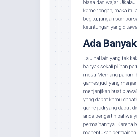
biasa dan wajar. Jikal
kemenangan, maka itu a
begitu, jangan sampai s
keuntungan yang ditawa
Ada Banyak
Lalu hal lain yang tak ka
banyak sekali pilihan pe
mesti Memang paham be
games judi yang menjan
menjanjikan buat piawai
yang dapat kamu dapat
game judi yang dapat d
anda pengertin bahwa 
permainannya. Karena be
menentukan permainan m