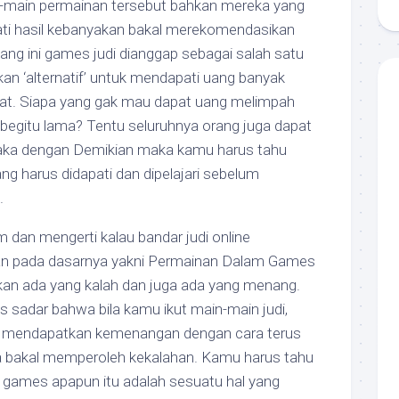
-main permainan tersebut bahkan mereka yang
i hasil kebanyakan bakal merekomendasikan
ng ini games judi dianggap sebagai salah satu
an ‘alternatif’ untuk mendapati uang banyak
at. Siapa yang gak mau dapat uang melimpah
begitu lama? Tentu seluruhnya orang juga dapat
 maka dengan Demikian maka kamu harus tahu
g harus didapati dan dipelajari sebelum
.
dan mengerti kalau bandar judi online
kan pada dasarnya yakni Permainan Dalam Games
akan ada yang kalah dan juga ada yang menang.
us sadar bahwa bila kamu ikut main-main judi,
t mendapatkan kemenangan dengan cara terus
 bakal memperoleh kekalahan. Kamu harus tahu
games apapun itu adalah sesuatu hal yang