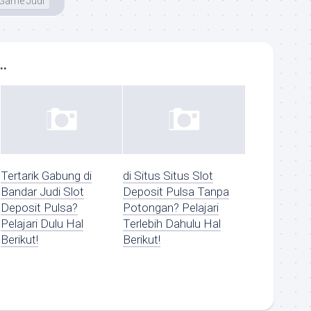
Game Judi
..
Tertarik Gabung di
di Situs Situs Slot
Bandar Judi Slot
Deposit Pulsa Tanpa
Deposit Pulsa?
Potongan? Pelajari
Pelajari Dulu Hal
Terlebih Dahulu Hal
Berikut!
Berikut!