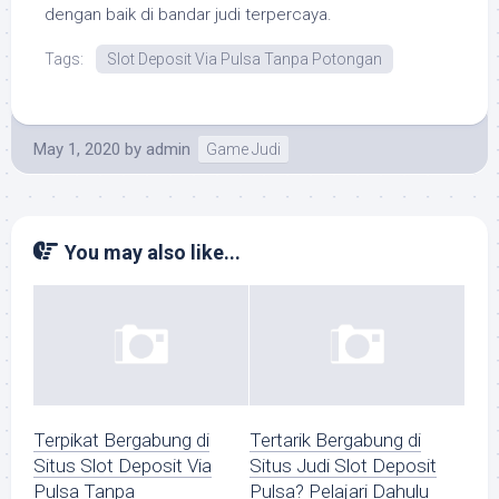
dengan baik di bandar judi terpercaya.
Tags:
Slot Deposit Via Pulsa Tanpa Potongan
May 1, 2020
by
admin
Game Judi
You may also like...
Terpikat Bergabung di
Tertarik Bergabung di
Situs Slot Deposit Via
Situs Judi Slot Deposit
Pulsa Tanpa
Pulsa? Pelajari Dahulu