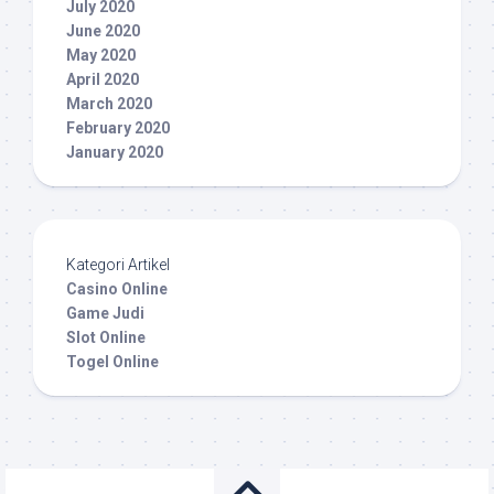
July 2020
June 2020
May 2020
April 2020
March 2020
February 2020
January 2020
Kategori Artikel
Casino Online
Game Judi
Slot Online
Togel Online