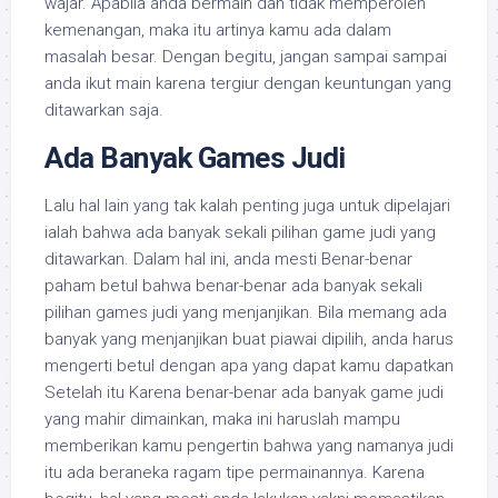
wajar. Apabila anda bermain dan tidak memperoleh
kemenangan, maka itu artinya kamu ada dalam
masalah besar. Dengan begitu, jangan sampai sampai
anda ikut main karena tergiur dengan keuntungan yang
ditawarkan saja.
Ada Banyak Games Judi
Lalu hal lain yang tak kalah penting juga untuk dipelajari
ialah bahwa ada banyak sekali pilihan game judi yang
ditawarkan. Dalam hal ini, anda mesti Benar-benar
paham betul bahwa benar-benar ada banyak sekali
pilihan games judi yang menjanjikan. Bila memang ada
banyak yang menjanjikan buat piawai dipilih, anda harus
mengerti betul dengan apa yang dapat kamu dapatkan
Setelah itu Karena benar-benar ada banyak game judi
yang mahir dimainkan, maka ini haruslah mampu
memberikan kamu pengertin bahwa yang namanya judi
itu ada beraneka ragam tipe permainannya. Karena