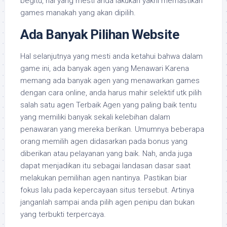
begitu, hal yang mesti anda lakukan yakni memastikan
games manakah yang akan dipilih.
Ada Banyak Pilihan Website
Hal selanjutnya yang mesti anda ketahui bahwa dalam
game ini, ada banyak agen yang Menawari Karena
memang ada banyak agen yang menawarkan games
dengan cara online, anda harus mahir selektif utk pilih
salah satu agen Terbaik Agen yang paling baik tentu
yang memiliki banyak sekali kelebihan dalam
penawaran yang mereka berikan. Umumnya beberapa
orang memilih agen didasarkan pada bonus yang
diberikan atau pelayanan yang baik. Nah, anda juga
dapat menjadikan itu sebagai landasan dasar saat
melakukan pemilihan agen nantinya. Pastikan biar
fokus lalu pada kepercayaan situs tersebut. Artinya
janganlah sampai anda pilih agen penipu dan bukan
yang terbukti terpercaya.