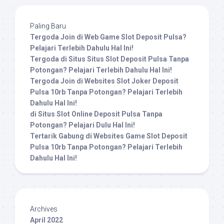
Paling Baru
Tergoda Join di Web Game Slot Deposit Pulsa?
Pelajari Terlebih Dahulu Hal Ini!
Tergoda di Situs Situs Slot Deposit Pulsa Tanpa
Potongan? Pelajari Terlebih Dahulu Hal Ini!
Tergoda Join di Websites Slot Joker Deposit
Pulsa 10rb Tanpa Potongan? Pelajari Terlebih
Dahulu Hal Ini!
di Situs Slot Online Deposit Pulsa Tanpa
Potongan? Pelajari Dulu Hal Ini!
Tertarik Gabung di Websites Game Slot Deposit
Pulsa 10rb Tanpa Potongan? Pelajari Terlebih
Dahulu Hal Ini!
Archives
April 2022