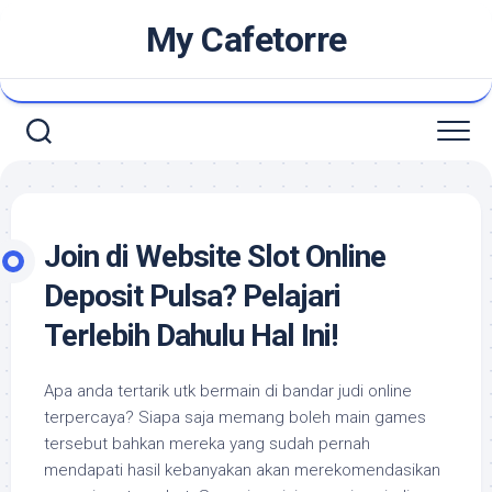
Skip
My Cafetorre
to
content
Join di Website Slot Online
Deposit Pulsa? Pelajari
Terlebih Dahulu Hal Ini!
Apa anda tertarik utk bermain di bandar judi online
terpercaya? Siapa saja memang boleh main games
tersebut bahkan mereka yang sudah pernah
mendapati hasil kebanyakan akan merekomendasikan