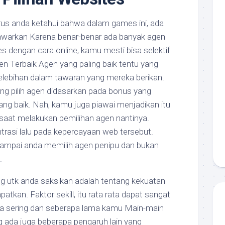
rus anda ketahui bahwa dalam games ini, ada
warkan Karena benar-benar ada banyak agen
dengan cara online, kamu mesti bisa selektif
gen Terbaik Agen yang paling baik tentu yang
kelebihan dalam tawaran yang mereka berikan.
 pilih agen didasarkan pada bonus yang
yang baik. Nah, kamu juga piawai menjadikan itu
saat melakukan pemilihan agen nantinya.
rasi lalu pada kepercayaan web tersebut.
sampai anda memilih agen penipu dan bukan
.
ng utk anda saksikan adalah tentang kekuatan
patkan. Faktor sekill, itu rata rata dapat sangat
pa sering dan seberapa lama kamu Main-main
 ada juga beberapa pengaruh lain yang