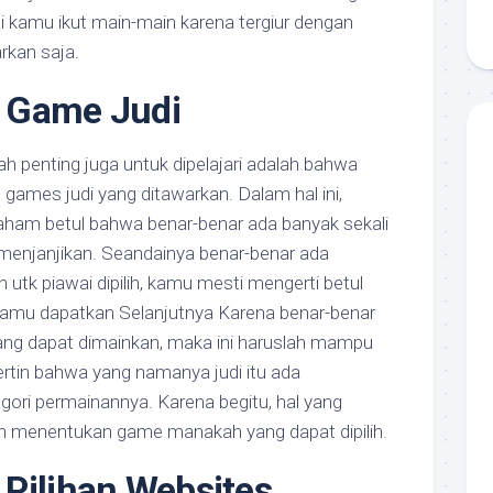
i kamu ikut main-main karena tergiur dengan
rkan saja.
 Game Judi
alah penting juga untuk dipelajari adalah bahwa
n games judi yang ditawarkan. Dalam hal ini,
am betul bahwa benar-benar ada banyak sekali
 menjanjikan. Seandainya benar-benar ada
utk piawai dipilih, kamu mesti mengerti betul
amu dapatkan Selanjutnya Karena benar-benar
ang dapat dimainkan, maka ini haruslah mampu
tin bahwa yang namanya judi itu ada
i permainannya. Karena begitu, hal yang
ah menentukan game manakah yang dapat dipilih.
Pilihan Websites