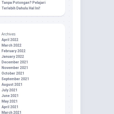
Tanpa Potongan? Pelajari
Terlebih Dahulu Hal Ini!
Archives
April 2022
March 2022
February 2022
January 2022
December 2021
November 2021
October 2021
September 2021
August 2021
July 2021
June 2021
May 2021
April 2021
March 2021