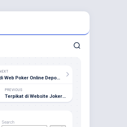
NEXT
di Web Poker Online Deposit 10rb? Pelajari Terlebih Dahulu Hal Berikut!
PREVIOUS
Terpikat di Website Joker123 Terbaru? Pelajari Terlebih Dahulu Hal Ini!
Search