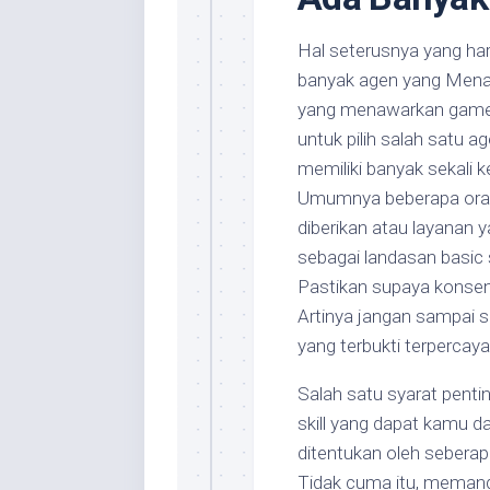
Hal seterusnya yang ha
banyak agen yang Mena
yang menawarkan games 
untuk pilih salah satu a
memiliki banyak sekali 
Umumnya beberapa orang
diberikan atau layanan 
sebagai landasan basic 
Pastikan supaya konsent
Artinya jangan sampai 
yang terbukti terpercaya
Salah satu syarat penti
skill yang dapat kamu da
ditentukan oleh sebera
Tidak cuma itu, memang