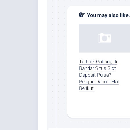
You may also like.
Tertarik Gabung di
Bandar Situs Slot
Deposit Pulsa?
Pelajari Dahulu Hal
Berikut!