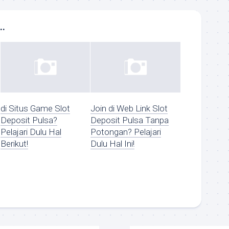
..
di Situs Game Slot
Join di Web Link Slot
Deposit Pulsa?
Deposit Pulsa Tanpa
Pelajari Dulu Hal
Potongan? Pelajari
Berikut!
Dulu Hal Ini!