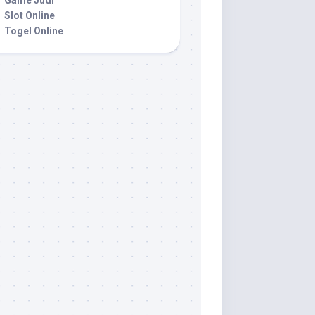
Game Judi
Slot Online
Togel Online