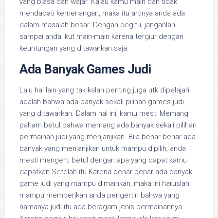
yang biasa dan wajar. Kalau kamu main dan tidak
mendapati kemenangan, maka itu artinya anda ada
dalam masalah besar. Dengan begitu, janganlah
sampai anda ikut main-main karena tergiur dengan
keuntungan yang ditawarkan saja.
Ada Banyak Games Judi
Lalu hal lain yang tak kalah penting juga utk dipelajari
adalah bahwa ada banyak sekali pilihan games judi
yang ditawarkan. Dalam hal ini, kamu mesti Memang
paham betul bahwa memang ada banyak sekali pilihan
permainan judi yang menjanjikan. Bila benar-benar ada
banyak yang menjanjikan untuk mampu dipilih, anda
mesti mengerti betul dengan apa yang dapat kamu
dapatkan Setelah itu Karena benar-benar ada banyak
game judi yang mampu dimainkan, maka ini haruslah
mampu memberikan anda pengertin bahwa yang
namanya judi itu ada beragam jenis permainannya.