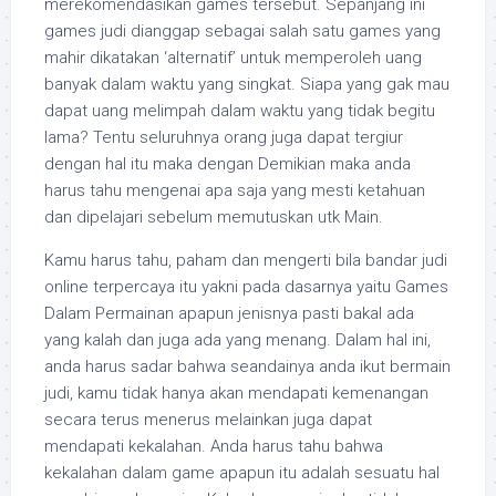
merekomendasikan games tersebut. Sepanjang ini
games judi dianggap sebagai salah satu games yang
mahir dikatakan ‘alternatif’ untuk memperoleh uang
banyak dalam waktu yang singkat. Siapa yang gak mau
dapat uang melimpah dalam waktu yang tidak begitu
lama? Tentu seluruhnya orang juga dapat tergiur
dengan hal itu maka dengan Demikian maka anda
harus tahu mengenai apa saja yang mesti ketahuan
dan dipelajari sebelum memutuskan utk Main.
Kamu harus tahu, paham dan mengerti bila bandar judi
online terpercaya itu yakni pada dasarnya yaitu Games
Dalam Permainan apapun jenisnya pasti bakal ada
yang kalah dan juga ada yang menang. Dalam hal ini,
anda harus sadar bahwa seandainya anda ikut bermain
judi, kamu tidak hanya akan mendapati kemenangan
secara terus menerus melainkan juga dapat
mendapati kekalahan. Anda harus tahu bahwa
kekalahan dalam game apapun itu adalah sesuatu hal