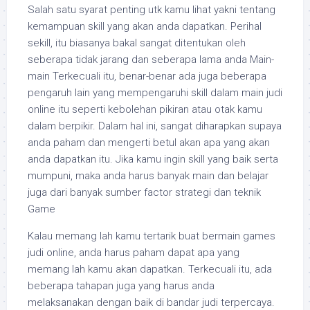
Salah satu syarat penting utk kamu lihat yakni tentang
kemampuan skill yang akan anda dapatkan. Perihal
sekill, itu biasanya bakal sangat ditentukan oleh
seberapa tidak jarang dan seberapa lama anda Main-
main Terkecuali itu, benar-benar ada juga beberapa
pengaruh lain yang mempengaruhi skill dalam main judi
online itu seperti kebolehan pikiran atau otak kamu
dalam berpikir. Dalam hal ini, sangat diharapkan supaya
anda paham dan mengerti betul akan apa yang akan
anda dapatkan itu. Jika kamu ingin skill yang baik serta
mumpuni, maka anda harus banyak main dan belajar
juga dari banyak sumber factor strategi dan teknik
Game
Kalau memang lah kamu tertarik buat bermain games
judi online, anda harus paham dapat apa yang
memang lah kamu akan dapatkan. Terkecuali itu, ada
beberapa tahapan juga yang harus anda
melaksanakan dengan baik di bandar judi terpercaya.