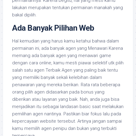
permainannya. Karena begitu, hal yang mesti kamu
lakukan merupakan tentukan permainan manakah yang
bakal dipilih.
Ada Banyak Pilihan Web
Hal kemudian yang harus kamu ketahui bahwa dalam
permainan ini, ada banyak agen yang Menawari Karena
memang ada banyak agen yang menawari game
dengan cara online, kamu mesti piawai selektif utk pilih
salah satu agen Terbaik Agen yang paling baik tentu
yang memiliki banyak sekali kelebihan dalam
penawaran yang mereka berikan. Rata rata beberapa
orang pilih agen didasarkan pada bonus yang
diberikan atau layanan yang baik. Nah, anda juga bisa
menjadikan itu sebagai landasan basic saat melakukan
pemilihan agen nantinya. Pastikan biar fokus lalu pada
kepercayaan website tersebut. Artinya jangan sampai
kamu memilih agen penipu dan bukan yang terbukti
terpercaya.