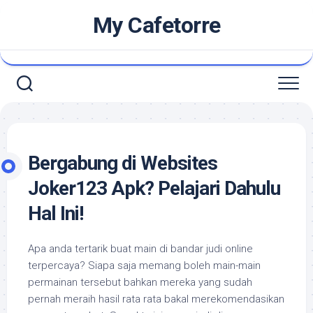
Skip
My Cafetorre
to
content
Bergabung di Websites
Joker123 Apk? Pelajari Dahulu
Hal Ini!
Apa anda tertarik buat main di bandar judi online
terpercaya? Siapa saja memang boleh main-main
permainan tersebut bahkan mereka yang sudah
pernah meraih hasil rata rata bakal merekomendasikan