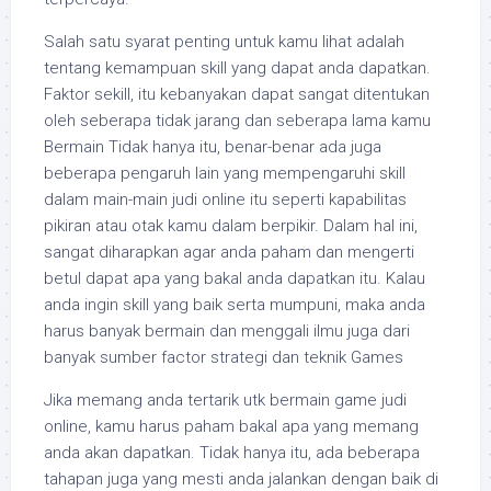
Salah satu syarat penting untuk kamu lihat adalah
tentang kemampuan skill yang dapat anda dapatkan.
Faktor sekill, itu kebanyakan dapat sangat ditentukan
oleh seberapa tidak jarang dan seberapa lama kamu
Bermain Tidak hanya itu, benar-benar ada juga
beberapa pengaruh lain yang mempengaruhi skill
dalam main-main judi online itu seperti kapabilitas
pikiran atau otak kamu dalam berpikir. Dalam hal ini,
sangat diharapkan agar anda paham dan mengerti
betul dapat apa yang bakal anda dapatkan itu. Kalau
anda ingin skill yang baik serta mumpuni, maka anda
harus banyak bermain dan menggali ilmu juga dari
banyak sumber factor strategi dan teknik Games
Jika memang anda tertarik utk bermain game judi
online, kamu harus paham bakal apa yang memang
anda akan dapatkan. Tidak hanya itu, ada beberapa
tahapan juga yang mesti anda jalankan dengan baik di