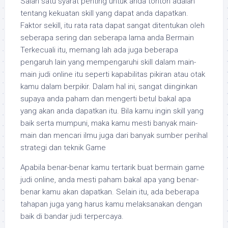
Salah satu syarat penting untuk anda tonton adalah
tentang kekuatan skill yang dapat anda dapatkan.
Faktor sekill, itu rata rata dapat sangat ditentukan oleh
seberapa sering dan seberapa lama anda Bermain
Terkecuali itu, memang lah ada juga beberapa
pengaruh lain yang mempengaruhi skill dalam main-
main judi online itu seperti kapabilitas pikiran atau otak
kamu dalam berpikir. Dalam hal ini, sangat diinginkan
supaya anda paham dan mengerti betul bakal apa
yang akan anda dapatkan itu. Bila kamu ingin skill yang
baik serta mumpuni, maka kamu mesti banyak main-
main dan mencari ilmu juga dari banyak sumber perihal
strategi dan teknik Game
Apabila benar-benar kamu tertarik buat bermain game
judi online, anda mesti paham bakal apa yang benar-
benar kamu akan dapatkan. Selain itu, ada beberapa
tahapan juga yang harus kamu melaksanakan dengan
baik di bandar judi terpercaya.