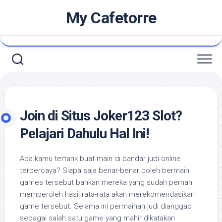
Skip
My Cafetorre
to
content
Join di Situs Joker123 Slot?
Pelajari Dahulu Hal Ini!
Apa kamu tertarik buat main di bandar judi online
terpercaya? Siapa saja benar-benar boleh bermain
games tersebut bahkan mereka yang sudah pernah
memperoleh hasil rata-rata akan merekomendasikan
game tersebut. Selama ini permainan judi dianggap
sebagai salah satu game yang mahir dikatakan