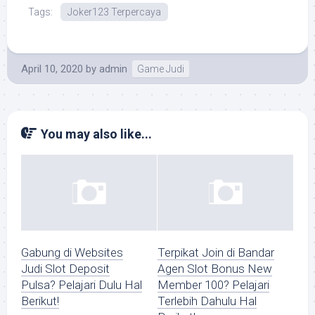
Tags:
Joker123 Terpercaya
April 10, 2020
by
admin
Game Judi
You may also like...
Gabung di Websites
Terpikat Join di Bandar
Judi Slot Deposit
Agen Slot Bonus New
Pulsa? Pelajari Dulu Hal
Member 100? Pelajari
Berikut!
Terlebih Dahulu Hal