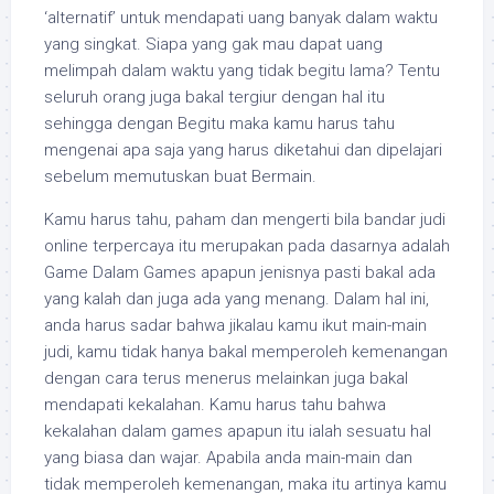
‘alternatif’ untuk mendapati uang banyak dalam waktu
yang singkat. Siapa yang gak mau dapat uang
melimpah dalam waktu yang tidak begitu lama? Tentu
seluruh orang juga bakal tergiur dengan hal itu
sehingga dengan Begitu maka kamu harus tahu
mengenai apa saja yang harus diketahui dan dipelajari
sebelum memutuskan buat Bermain.
Kamu harus tahu, paham dan mengerti bila bandar judi
online terpercaya itu merupakan pada dasarnya adalah
Game Dalam Games apapun jenisnya pasti bakal ada
yang kalah dan juga ada yang menang. Dalam hal ini,
anda harus sadar bahwa jikalau kamu ikut main-main
judi, kamu tidak hanya bakal memperoleh kemenangan
dengan cara terus menerus melainkan juga bakal
mendapati kekalahan. Kamu harus tahu bahwa
kekalahan dalam games apapun itu ialah sesuatu hal
yang biasa dan wajar. Apabila anda main-main dan
tidak memperoleh kemenangan, maka itu artinya kamu