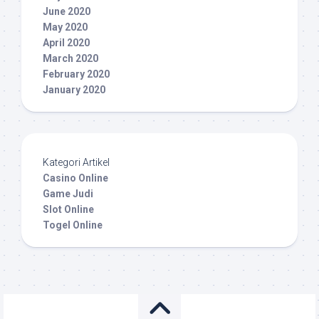
June 2020
May 2020
April 2020
March 2020
February 2020
January 2020
Kategori Artikel
Casino Online
Game Judi
Slot Online
Togel Online