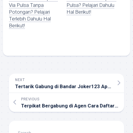
Via Pulsa Tanpa
Pulsa? Pelajari Dahulu
Potongan? Pelajari
Hal Berikut!
Terlebih Dahulu Hal
Berikut!
NEXT
Tertarik Gabung di Bandar Joker123 Apk? Pelajari Dulu Hal Berikut!
PREVIOUS
Terpikat Bergabung di Agen Cara Daftar Joker123? Pelajari Dulu Hal Ini!