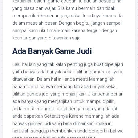
kekalahan dalam game apapun itu adalah sesuatu hal
yang biasa dan wajar. Bila kamu bermain dan tidak
memperoleh kemenangan, maka itu artinya kamu ada
dalam masalah besar. Dengan begitu, jangan sampai
sampai kamu ikut main-main karena tergiur dengan
keuntungan yang ditawarkan saja.
Ada Banyak Game Judi
Lalu hal lain yang tak kalah penting juga buat dipelajari
yaitu bahwa ada banyak sekali pilihan games judi yang
ditawarkan. Dalam hal ini, anda mesti Memang lah
paham betul bahwa memang lah ada banyak sekali
pilihan games judi yang menjanjikan. Jika benar-benar
ada banyak yang menjanjikan untuk mampu dipilih,
anda mesti mengerti betul dengan apa yang dapat
anda dapatkan Seterusnya Karena memang lah ada
banyak games judi yang bisa dimainkan, maka ini
haruslah sanggup memberikan anda pengertin bahwa