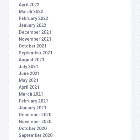
April 2022
March 2022
February 2022
January 2022
December 2021
November 2021
October 2021
September 2021
August 2021
July 2021
June 2021
May 2021
April 2021
March 2021
February 2021
January 2021
December 2020
November 2020
October 2020
September 2020