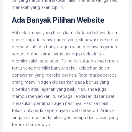
hal yang harus anda lakukan ialah menentukan games
manakah yang akan dipilih.
Ada Banyak Pilihan Website
Hal selanjutnya yang harus kamu ketahui bahwa dalam
games ini, ada banyak agen yang Menawarkan Karena
memang lah ada banyak agen yang menawari games
secara online, kamu harus sanggup selektif utk
memilih salah satu agen Paling baik Agen yang terbaik
tentu yang memiliki banyak sekali kelebihan dalam
penawaran yang mereka berikan. Rata-rata beberapa
orang memilih agen didasarkan pada bonus yang
diberikan atau layanan yang baik. Nah, anda juga
mampu menjadikan itu sebagai landasan dasar saat
melakukan pemilihan agen nantinya. Pastikan biar
fokus dulu pada kepercayaan web tersebut. Artinya
jangan sampai anda pilih agen penipu dan bukan yang
terbukti terpercaya.