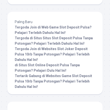
Paling Baru
Tergoda Join di Web Game Slot Deposit Pulsa?
Pelajari Terlebih Dahulu Hal Ini!
Tergoda di Situs Situs Slot Deposit Pulsa Tanpa
Potongan? Pelajari Terlebih Dahulu Hal Ini!
Tergoda Join di Websites Slot Joker Deposit
Pulsa 10rb Tanpa Potongan? Pelajari Terlebih
Dahulu Hal Ini!
di Situs Slot Online Deposit Pulsa Tanpa
Potongan? Pelajari Dulu Hal Ini!
Tertarik Gabung di Websites Game Slot Deposit
Pulsa 10rb Tanpa Potongan? Pelajari Terlebih
Dahulu Hal Ini!