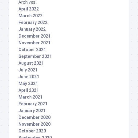
Archives
April 2022
March 2022
February 2022
January 2022
December 2021
November 2021
October 2021
September 2021
August 2021
July 2021
June 2021
May 2021
April 2021
March 2021
February 2021
January 2021
December 2020
November 2020
October 2020
September 2020