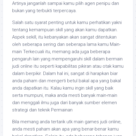
Artinya janganlah sampai kamu pilih agen penipu dan
bukan yang terbukti terpercaya.
Salah satu syarat penting untuk kamu perhatikan yakni
tentang kemampuan skill yang akan kamu dapatkan.
Aspek sekill, itu kebanyakan akan sangat ditentukan
oleh seberapa sering dan seberapa lama kamu Main-
main Terkecuali itu, memang ada juga beberapa
pengaruh lain yang mempengaruhi skill dalam bermain
judi online itu seperti kapabilitas pikiran atau otak kamu
dalam berpikir. Dalam hal ini, sangat di harapkan biar
anda paham dan mengerti betul bakal apa yang bakal
anda dapatkan itu. Kalau kamu ingin skill yang baik
serta mumpuni, maka anda mesti banyak main-main
dan menggali ilmu juga dari banyak sumber elemen
strategi dan teknik Permainan
Bila memang anda tertarik utk main games judi online,
anda mesti paham akan apa yang benar-benar kamu