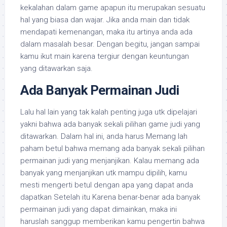
kekalahan dalam game apapun itu merupakan sesuatu
hal yang biasa dan wajar. Jika anda main dan tidak
mendapati kemenangan, maka itu artinya anda ada
dalam masalah besar. Dengan begitu, jangan sampai
kamu ikut main karena tergiur dengan keuntungan
yang ditawarkan saja.
Ada Banyak Permainan Judi
Lalu hal lain yang tak kalah penting juga utk dipelajari
yakni bahwa ada banyak sekali pilihan game judi yang
ditawarkan. Dalam hal ini, anda harus Memang lah
paham betul bahwa memang ada banyak sekali pilihan
permainan judi yang menjanjikan. Kalau memang ada
banyak yang menjanjikan utk mampu dipilih, kamu
mesti mengerti betul dengan apa yang dapat anda
dapatkan Setelah itu Karena benar-benar ada banyak
permainan judi yang dapat dimainkan, maka ini
haruslah sanggup memberikan kamu pengertin bahwa