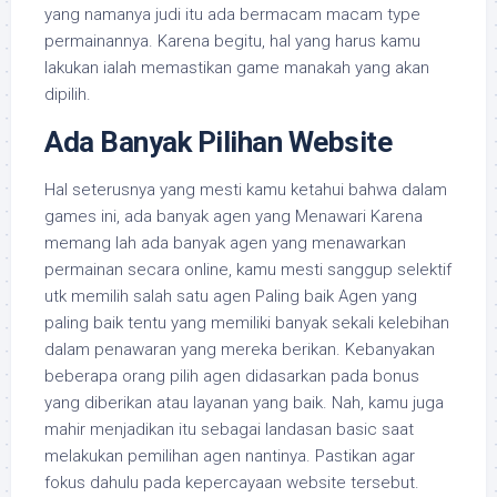
yang namanya judi itu ada bermacam macam type
permainannya. Karena begitu, hal yang harus kamu
lakukan ialah memastikan game manakah yang akan
dipilih.
Ada Banyak Pilihan Website
Hal seterusnya yang mesti kamu ketahui bahwa dalam
games ini, ada banyak agen yang Menawari Karena
memang lah ada banyak agen yang menawarkan
permainan secara online, kamu mesti sanggup selektif
utk memilih salah satu agen Paling baik Agen yang
paling baik tentu yang memiliki banyak sekali kelebihan
dalam penawaran yang mereka berikan. Kebanyakan
beberapa orang pilih agen didasarkan pada bonus
yang diberikan atau layanan yang baik. Nah, kamu juga
mahir menjadikan itu sebagai landasan basic saat
melakukan pemilihan agen nantinya. Pastikan agar
fokus dahulu pada kepercayaan website tersebut.