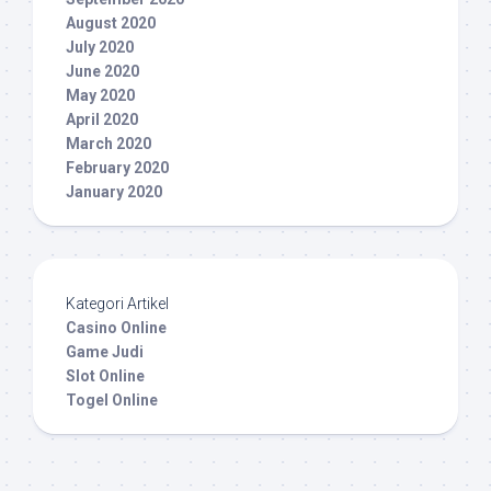
August 2020
July 2020
June 2020
May 2020
April 2020
March 2020
February 2020
January 2020
Kategori Artikel
Casino Online
Game Judi
Slot Online
Togel Online