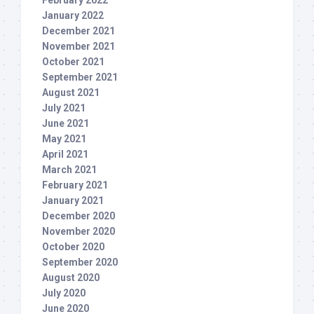
February 2022
January 2022
December 2021
November 2021
October 2021
September 2021
August 2021
July 2021
June 2021
May 2021
April 2021
March 2021
February 2021
January 2021
December 2020
November 2020
October 2020
September 2020
August 2020
July 2020
June 2020