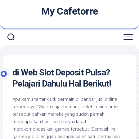
Skip
My Cafetorre
to
content
di Web Slot Deposit Pulsa?
Pelajari Dahulu Hal Berikut!
Apa kamu tertarik utk bermain di bandar judi online
terpercaya? Siapa saja memang boleh main game
tersebut bahkan mereka yang sudah pernah
mendapatkan hasil umumnya dapat
merekomendasikan games tersebut. Semasih ini
games judi dianggap sebagai salah satu permainan