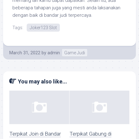
memang lah kamu dapat dapatkan. Selain itu, ada
beberapa tahapan juga yang mesti anda laksanakan
dengan baik di bandar judi terpercaya.
Tags:
Joker123 Slot
March 31, 2022
by
admin
Game Judi
You may also like...
Terpikat Join di Bandar
Terpikat Gabung di