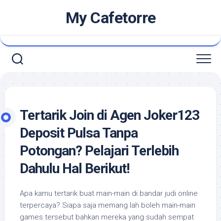
Skip
My Cafetorre
to
content
Tertarik Join di Agen Joker123
Deposit Pulsa Tanpa
Potongan? Pelajari Terlebih
Dahulu Hal Berikut!
Apa kamu tertarik buat main-main di bandar judi online
terpercaya? Siapa saja memang lah boleh main-main
games tersebut bahkan mereka yang sudah sempat