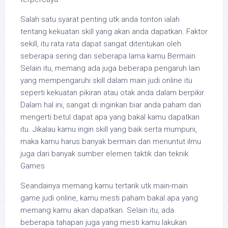
Salah satu syarat penting utk anda tonton ialah
tentang kekuatan skill yang akan anda dapatkan. Faktor
sekill, itu rata rata dapat sangat ditentukan oleh
seberapa sering dan seberapa lama kamu Bermain
Selain itu, memang ada juga beberapa pengaruh lain
yang mempengaruhi skill dalam main judi online itu
seperti kekuatan pikiran atau otak anda dalam berpikir.
Dalam hal ini, sangat di inginkan biar anda paham dan
mengerti betul dapat apa yang bakal kamu dapatkan
itu. Jikalau kamu ingin skill yang baik serta mumpuni,
maka kamu harus banyak bermain dan menuntut ilmu
juga dari banyak sumber elemen taktik dan teknik
Games
Seandainya memang kamu tertarik utk main-main
game judi online, kamu mesti paham bakal apa yang
memang kamu akan dapatkan. Selain itu, ada
beberapa tahapan juga yang mesti kamu lakukan