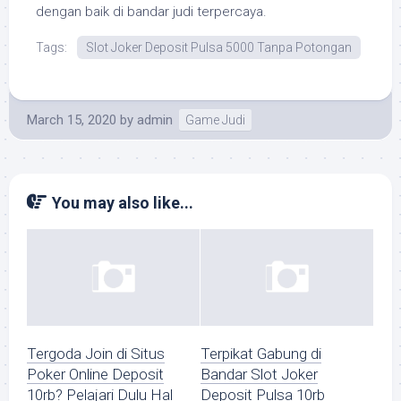
dengan baik di bandar judi terpercaya.
Tags:
Slot Joker Deposit Pulsa 5000 Tanpa Potongan
March 15, 2020
by
admin
Game Judi
You may also like...
Tergoda Join di Situs
Terpikat Gabung di
Poker Online Deposit
Bandar Slot Joker
10rb? Pelajari Dulu Hal
Deposit Pulsa 10rb