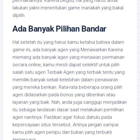
permainannya. Karena begitu, hal yang harus anda
lakukan yakni menentukan game manakah yang bakal
dipilih.
Ada Banyak Pilihan Bandar
Hal setelah itu yang harus kamu ketahui bahwa dalam
game ini, ada banyak agen yang Menawarkan Karena
memang ada banyak agen yang menawari permainan
secara online, kamu mesti dapat selektif untuk pilih
salah satu agen Terbaik Agen yang terbaik tentu yang
memiliki banyak sekali kelebihan dalam penawaran
yang mereka berikan. Rata-rata beberapa orang pilih
agen didasarkan pada bonus yang diberikan atau
layanan yang baik. Nah, anda juga sanggup menjadikan
itu sebagai landasan dasar saat melakukan pemilihan
agen nantinya. Pastikan agar fokus dahulu pada
kepercayaan situs tersebut. Artinya jangan sampai
kamu pilih agen penipu dan bukan yang terbukti
terpercaya.