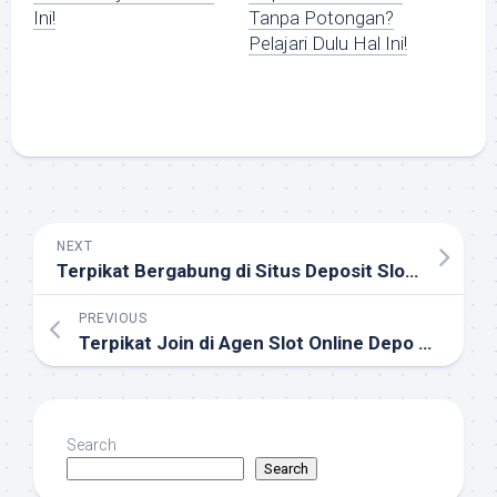
Ini!
Tanpa Potongan?
Pelajari Dulu Hal Ini!
NEXT
Terpikat Bergabung di Situs Deposit Slot Pakai Pulsa Telkomsel? Pelajari Dahulu Hal Berikut!
PREVIOUS
Terpikat Join di Agen Slot Online Depo Via Dana? Pelajari Terlebih Dahulu Hal Berikut!
Search
Search