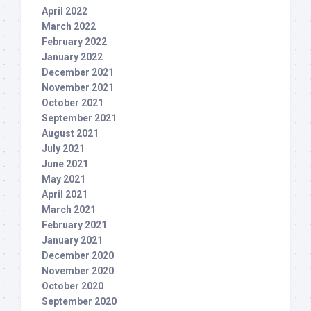
April 2022
March 2022
February 2022
January 2022
December 2021
November 2021
October 2021
September 2021
August 2021
July 2021
June 2021
May 2021
April 2021
March 2021
February 2021
January 2021
December 2020
November 2020
October 2020
September 2020