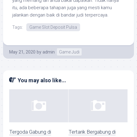
yang memang lah anda bakal dapatkan. Tidak hanya
itu, ada beberapa tahapan juga yang mesti kamu
jalankan dengan baik di bandar judi terpercaya.
Tags:
Game Slot Deposit Pulsa
May 21, 2020
by
admin
Game Judi
You may also like...
Tergoda Gabung di
Tertarik Bergabung di