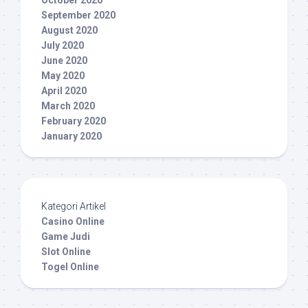
October 2020
September 2020
August 2020
July 2020
June 2020
May 2020
April 2020
March 2020
February 2020
January 2020
Kategori Artikel
Casino Online
Game Judi
Slot Online
Togel Online