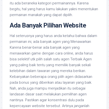
itu ada beraneka kategori permainannya. Karena
begitu, hal yang harus kamu lakukan yakni menentukan
permainan manakah yang dapat dipilih.
Ada Banyak Pilihan Website
Hal seterusnya yang harus anda ketahui bahwa dalam
permainan ini, ada banyak agen yang Menawarkan
Karena benar-benar ada banyak agen yang
menawarkan game dengan cara online, anda harus
bisa selektif utk pilih salah satu agen Terbaik Agen
yang paling baik tentu yang memiliki banyak sekali
kelebihan dalam tawaran yang mereka berikan.
Kebanyakan beberapa orang pilih agen didasarkan
pada bonus yang diberikan atau layanan yang baik.
Nah, anda juga mampu menjadikan itu sebagai
landasan dasar saat melakukan pemilihan agen
nantinya. Pastikan agar konsentrasi dulu pada
kepercayaan website tersebut. Artinya janganlah