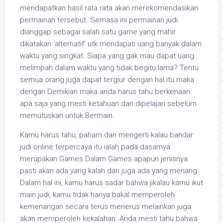
mendapatkan hasil rata rata akan merekomendasikan
permainan tersebut. Semasa ini permainan judi
dianggap sebagai salah satu game yang mahir
dikatakan ‘alternatif’ utk mendapati uang banyak dalam
waktu yang singkat. Siapa yang gak mau dapat uang
melimpah dalam waktu yang tidak begitu lama? Tentu
semua orang juga dapat tergiur dengan hal itu maka
dengan Demikian maka anda harus tahu berkenaan
apa saja yang mesti ketahuan dan dipelajari sebelum
memutuskan untuk Bermain.
Kamu harus tahu, paham dan mengerti kalau bandar
judi online terpercaya itu ialah pada dasarnya
merupakan Games Dalam Games apapun jenisnya
pasti akan ada yang kalah dan juga ada yang menang.
Dalam hal ini, kamu harus sadar bahwa jikalau kamu ikut
main judi, kamu tidak hanya bakal memperoleh
kemenangan secara terus menerus melainkan juga
akan memperoleh kekalahan. Anda mesti tahu bahwa