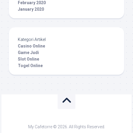
February 2020
January 2020
Kategori Artikel
Casino Online
Game Judi
Slot Online
Togel Online
My Cafetorre © 2026. All Rights Reserved.