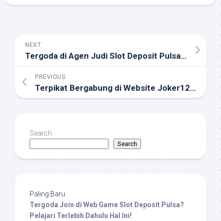
NEXT
Tergoda di Agen Judi Slot Deposit Pulsa? Pelajari Terlebih Dahulu Hal Berikut!
PREVIOUS
Terpikat Bergabung di Website Joker123 Terpercaya? Pelajari Dulu Hal Ini!
Search
Search
Paling Baru
Tergoda Join di Web Game Slot Deposit Pulsa?
Pelajari Terlebih Dahulu Hal Ini!