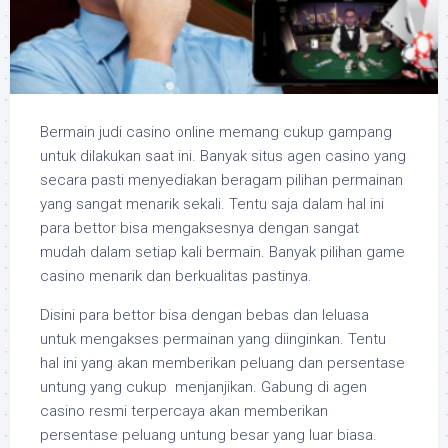
Bermain judi casino online memang cukup gampang
untuk dilakukan saat ini. Banyak situs agen casino yang
secara pasti menyediakan beragam pilihan permainan
yang sangat menarik sekali. Tentu saja dalam hal ini
para bettor bisa mengaksesnya dengan sangat
mudah dalam setiap kali bermain. Banyak pilihan game
casino menarik dan berkualitas pastinya.
Disini para bettor bisa dengan bebas dan leluasa
untuk mengakses permainan yang diinginkan. Tentu
hal ini yang akan memberikan peluang dan persentase
untung yang cukup menjanjikan. Gabung di agen
casino resmi terpercaya akan memberikan
persentase peluang untung besar yang luar biasa.