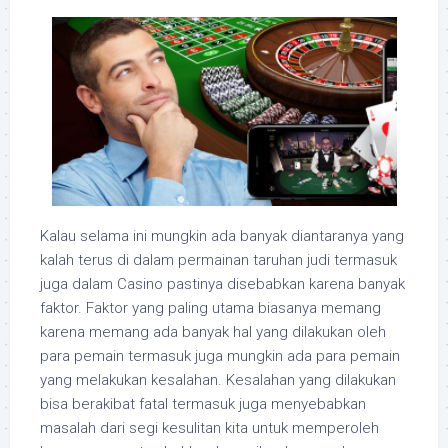
Kalau selama ini mungkin ada banyak diantaranya yang
kalah terus di dalam permainan taruhan judi termasuk
juga dalam Casino pastinya disebabkan karena banyak
faktor. Faktor yang paling utama biasanya memang
karena memang ada banyak hal yang dilakukan oleh
para pemain termasuk juga mungkin ada para pemain
yang melakukan kesalahan. Kesalahan yang dilakukan
bisa berakibat fatal termasuk juga menyebabkan
masalah dari segi kesulitan kita untuk memperoleh