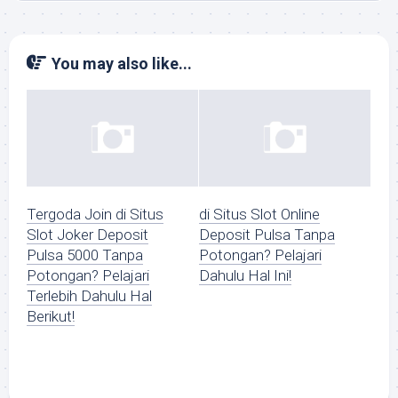
You may also like...
Tergoda Join di Situs
di Situs Slot Online
Slot Joker Deposit
Deposit Pulsa Tanpa
Pulsa 5000 Tanpa
Potongan? Pelajari
Potongan? Pelajari
Dahulu Hal Ini!
Terlebih Dahulu Hal
Berikut!