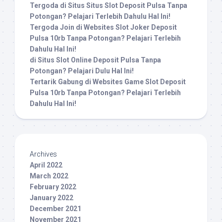
Tergoda di Situs Situs Slot Deposit Pulsa Tanpa
Potongan? Pelajari Terlebih Dahulu Hal Ini!
Tergoda Join di Websites Slot Joker Deposit
Pulsa 10rb Tanpa Potongan? Pelajari Terlebih
Dahulu Hal Ini!
di Situs Slot Online Deposit Pulsa Tanpa
Potongan? Pelajari Dulu Hal Ini!
Tertarik Gabung di Websites Game Slot Deposit
Pulsa 10rb Tanpa Potongan? Pelajari Terlebih
Dahulu Hal Ini!
Archives
April 2022
March 2022
February 2022
January 2022
December 2021
November 2021