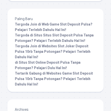
Paling Baru
Tergoda Join di Web Game Slot Deposit Pulsa?
Pelajari Terlebih Dahulu Hal Ini!
Tergoda di Situs Situs Slot Deposit Pulsa Tanpa
Potongan? Pelajari Terlebih Dahulu Hal Ini!
Tergoda Join di Websites Slot Joker Deposit
Pulsa 10rb Tanpa Potongan? Pelajari Terlebih
Dahulu Hal Ini!
di Situs Slot Online Deposit Pulsa Tanpa
Potongan? Pelajari Dulu Hal Ini!
Tertarik Gabung di Websites Game Slot Deposit
Pulsa 10rb Tanpa Potongan? Pelajari Terlebih
Dahulu Hal Ini!
Archives