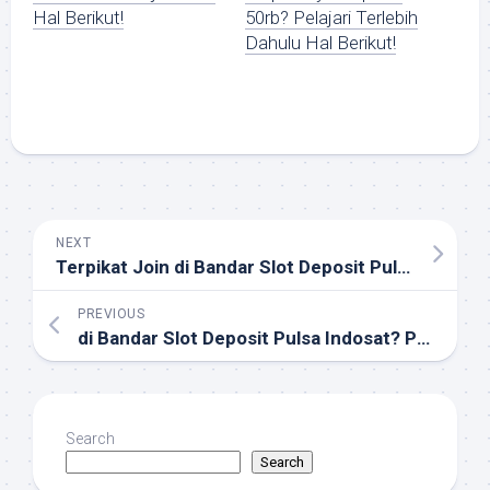
Hal Berikut!
50rb? Pelajari Terlebih
Dahulu Hal Berikut!
NEXT
Terpikat Join di Bandar Slot Deposit Pulsa 5000 Tanpa Potongan? Pelajari Terlebih Dahulu Hal Ini!
PREVIOUS
di Bandar Slot Deposit Pulsa Indosat? Pelajari Terlebih Dahulu Hal Berikut!
Search
Search