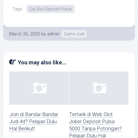
Tags:
Qq Slot Deposit Pulsa
March 26, 2020
by
admin
Game Judi
You may also like...
Join di Bandar Bandar
Tertarik di Web Slot
Judi 4d? Pelajari Dulu
Joker Deposit Pulsa
Hal Berikut!
5000 Tanpa Potongan?
Pelajari Dulu Hal