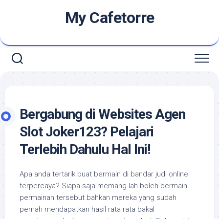
Skip
My Cafetorre
to
content
Bergabung di Websites Agen
Slot Joker123? Pelajari
Terlebih Dahulu Hal Ini!
Apa anda tertarik buat bermain di bandar judi online
terpercaya? Siapa saja memang lah boleh bermain
permainan tersebut bahkan mereka yang sudah
pernah mendapatkan hasil rata rata bakal