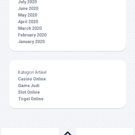
July 2020
June 2020
May 2020
April 2020
March 2020
February 2020
January 2020
Kategori Artikel
Casino Online
Game Judi
Slot Online
Togel Online