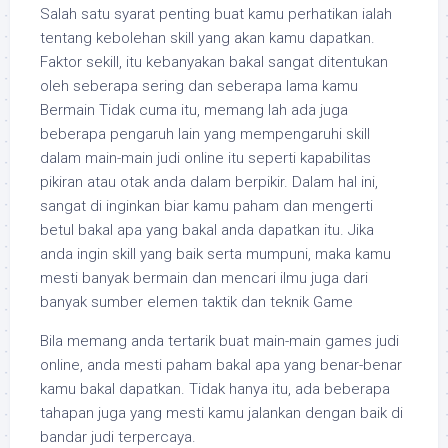
Salah satu syarat penting buat kamu perhatikan ialah
tentang kebolehan skill yang akan kamu dapatkan.
Faktor sekill, itu kebanyakan bakal sangat ditentukan
oleh seberapa sering dan seberapa lama kamu
Bermain Tidak cuma itu, memang lah ada juga
beberapa pengaruh lain yang mempengaruhi skill
dalam main-main judi online itu seperti kapabilitas
pikiran atau otak anda dalam berpikir. Dalam hal ini,
sangat di inginkan biar kamu paham dan mengerti
betul bakal apa yang bakal anda dapatkan itu. Jika
anda ingin skill yang baik serta mumpuni, maka kamu
mesti banyak bermain dan mencari ilmu juga dari
banyak sumber elemen taktik dan teknik Game
Bila memang anda tertarik buat main-main games judi
online, anda mesti paham bakal apa yang benar-benar
kamu bakal dapatkan. Tidak hanya itu, ada beberapa
tahapan juga yang mesti kamu jalankan dengan baik di
bandar judi terpercaya.