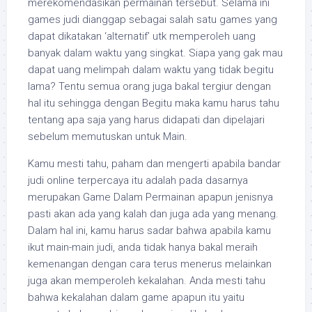
merekomendasikan permainan tersebut. Selama ini
games judi dianggap sebagai salah satu games yang
dapat dikatakan ‘alternatif’ utk memperoleh uang
banyak dalam waktu yang singkat. Siapa yang gak mau
dapat uang melimpah dalam waktu yang tidak begitu
lama? Tentu semua orang juga bakal tergiur dengan
hal itu sehingga dengan Begitu maka kamu harus tahu
tentang apa saja yang harus didapati dan dipelajari
sebelum memutuskan untuk Main.
Kamu mesti tahu, paham dan mengerti apabila bandar
judi online terpercaya itu adalah pada dasarnya
merupakan Game Dalam Permainan apapun jenisnya
pasti akan ada yang kalah dan juga ada yang menang.
Dalam hal ini, kamu harus sadar bahwa apabila kamu
ikut main-main judi, anda tidak hanya bakal meraih
kemenangan dengan cara terus menerus melainkan
juga akan memperoleh kekalahan. Anda mesti tahu
bahwa kekalahan dalam game apapun itu yaitu