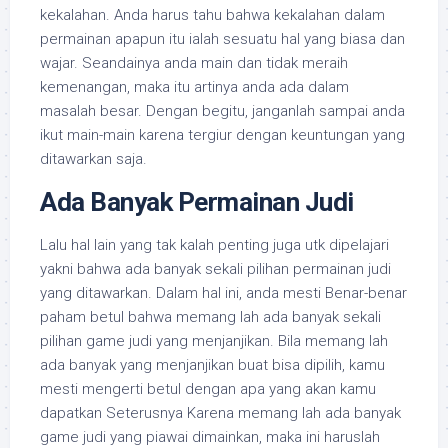
kekalahan. Anda harus tahu bahwa kekalahan dalam
permainan apapun itu ialah sesuatu hal yang biasa dan
wajar. Seandainya anda main dan tidak meraih
kemenangan, maka itu artinya anda ada dalam
masalah besar. Dengan begitu, janganlah sampai anda
ikut main-main karena tergiur dengan keuntungan yang
ditawarkan saja.
Ada Banyak Permainan Judi
Lalu hal lain yang tak kalah penting juga utk dipelajari
yakni bahwa ada banyak sekali pilihan permainan judi
yang ditawarkan. Dalam hal ini, anda mesti Benar-benar
paham betul bahwa memang lah ada banyak sekali
pilihan game judi yang menjanjikan. Bila memang lah
ada banyak yang menjanjikan buat bisa dipilih, kamu
mesti mengerti betul dengan apa yang akan kamu
dapatkan Seterusnya Karena memang lah ada banyak
game judi yang piawai dimainkan, maka ini haruslah