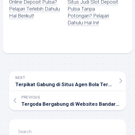
Online Deposit Pulsa?
Situs Judi Slot Deposit
Pelajari Terlebih Dahulu
Pulsa Tanpa
Hal Berikut!
Potongan? Pelajari
Dahulu Hal Ini!
NEXT
Terpikat Gabung di Situs Agen Bola Terpercaya Deposit 50rb? Pelajari Dahulu Hal Ini!
PREVIOUS
Tergoda Bergabung di Websites Bandar Judi 4d? Pelajari Terlebih Dahulu Hal Ini!
Search