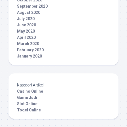
October 2020
September 2020
August 2020
July 2020
June 2020
May 2020
April 2020
March 2020
February 2020
January 2020
Kategori Artikel
Casino Online
Game Judi
Slot Online
Togel Online