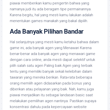
piawai memberikan kamu pengertin bahwa yang
namanya judi itu ada beragam tipe permainannya.
Karena begitu, hal yang mesti kamu lakukan adalah
menentukan games manakah yang bakal dipilih.
Ada Banyak Pilihan Bandar
Hal selanjutnya yang mesti kamu ketahui bahwa dalam
game ini, ada banyak agen yang Menawari Karena
benar-benar ada banyak agen yang menawari game
dengan cara online, anda mesti dapat selektif untuk
pilih salah satu agen Paling baik Agen yang terbaik
tentu yang memiliki banyak sekali kelebihan dalam
tawaran yang mereka berikan. Rata-rata beberapa
orang memilih agen didasarkan pada bonus yang
diberikan atau pelayanan yang baik. Nah, kamu juga
piawai menjadikan itu sebagai landasan basic saat
melakukan pemilihan agen nantinya. Pastikan supaya
konsentrasi dahulu pada kepercayaan website