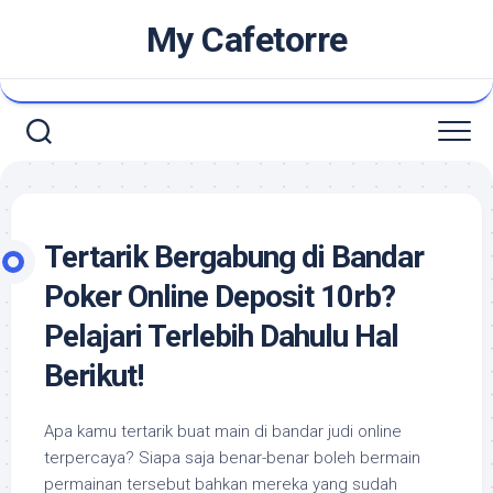
Skip
My Cafetorre
to
content
Tertarik Bergabung di Bandar
Poker Online Deposit 10rb?
Pelajari Terlebih Dahulu Hal
Berikut!
Apa kamu tertarik buat main di bandar judi online
terpercaya? Siapa saja benar-benar boleh bermain
permainan tersebut bahkan mereka yang sudah