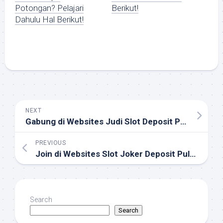
Potongan? Pelajari
Berikut!
Dahulu Hal Berikut!
NEXT
Gabung di Websites Judi Slot Deposit Pulsa Tanpa Potongan? Pelajari Dulu Hal Berikut!
PREVIOUS
Join di Websites Slot Joker Deposit Pulsa 5000 Tanpa Potongan? Pelajari Terlebih Dahulu Hal Berikut!
Search
Search