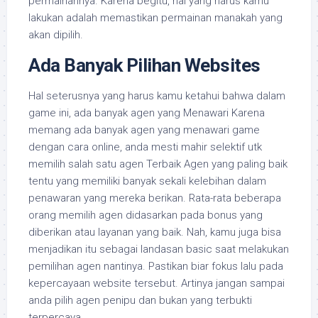
permainannya. Karena begitu, hal yang harus kamu
lakukan adalah memastikan permainan manakah yang
akan dipilih.
Ada Banyak Pilihan Websites
Hal seterusnya yang harus kamu ketahui bahwa dalam
game ini, ada banyak agen yang Menawari Karena
memang ada banyak agen yang menawari game
dengan cara online, anda mesti mahir selektif utk
memilih salah satu agen Terbaik Agen yang paling baik
tentu yang memiliki banyak sekali kelebihan dalam
penawaran yang mereka berikan. Rata-rata beberapa
orang memilih agen didasarkan pada bonus yang
diberikan atau layanan yang baik. Nah, kamu juga bisa
menjadikan itu sebagai landasan basic saat melakukan
pemilihan agen nantinya. Pastikan biar fokus lalu pada
kepercayaan website tersebut. Artinya jangan sampai
anda pilih agen penipu dan bukan yang terbukti
terpercaya.