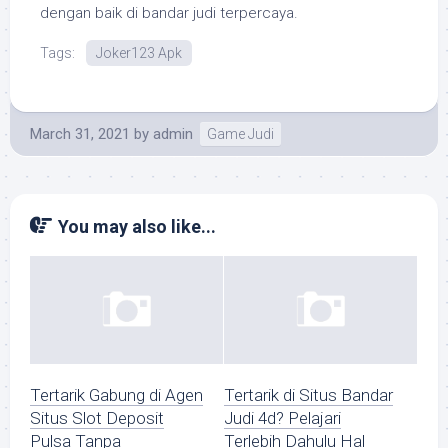
dengan baik di bandar judi terpercaya.
Tags:
Joker123 Apk
March 31, 2021
by
admin
Game Judi
You may also like...
Tertarik Gabung di Agen
Tertarik di Situs Bandar
Situs Slot Deposit
Judi 4d? Pelajari
Pulsa Tanpa
Terlebih Dahulu Hal