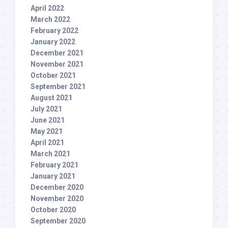
April 2022
March 2022
February 2022
January 2022
December 2021
November 2021
October 2021
September 2021
August 2021
July 2021
June 2021
May 2021
April 2021
March 2021
February 2021
January 2021
December 2020
November 2020
October 2020
September 2020