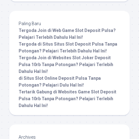
Paling Baru
Tergoda Join di Web Game Slot Deposit Pulsa?
Pelajari Terlebih Dahulu Hal Ini!
Tergoda di Situs Situs Slot Deposit Pulsa Tanpa
Potongan? Pelajari Terlebih Dahulu Hal Ini!
Tergoda Join di Websites Slot Joker Deposit
Pulsa 10rb Tanpa Potongan? Pelajari Terlebih
Dahulu Hal Ini!
di Situs Slot Online Deposit Pulsa Tanpa
Potongan? Pelajari Dulu Hal Ini!
Tertarik Gabung di Websites Game Slot Deposit
Pulsa 10rb Tanpa Potongan? Pelajari Terlebih
Dahulu Hal Ini!
Archives