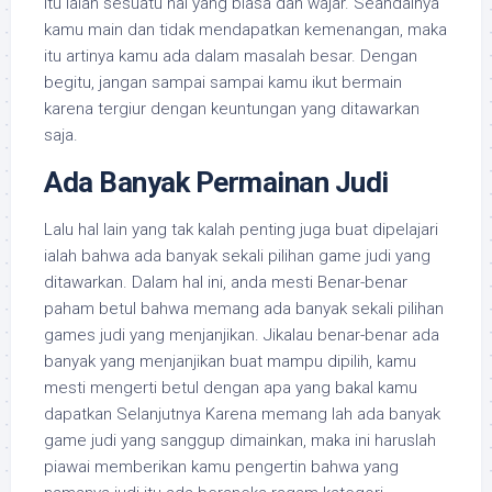
itu ialah sesuatu hal yang biasa dan wajar. Seandainya
kamu main dan tidak mendapatkan kemenangan, maka
itu artinya kamu ada dalam masalah besar. Dengan
begitu, jangan sampai sampai kamu ikut bermain
karena tergiur dengan keuntungan yang ditawarkan
saja.
Ada Banyak Permainan Judi
Lalu hal lain yang tak kalah penting juga buat dipelajari
ialah bahwa ada banyak sekali pilihan game judi yang
ditawarkan. Dalam hal ini, anda mesti Benar-benar
paham betul bahwa memang ada banyak sekali pilihan
games judi yang menjanjikan. Jikalau benar-benar ada
banyak yang menjanjikan buat mampu dipilih, kamu
mesti mengerti betul dengan apa yang bakal kamu
dapatkan Selanjutnya Karena memang lah ada banyak
game judi yang sanggup dimainkan, maka ini haruslah
piawai memberikan kamu pengertin bahwa yang