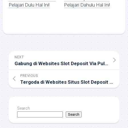
Pelajari Dulu Hal Ini!
Pelajari Dahulu Hal Ini!
NEXT
Gabung di Websites Slot Deposit Via Pulsa Tanpa Potongan? Pelajari Dahulu Hal Berikut!
PREVIOUS
Tergoda di Websites Situs Slot Deposit Pulsa Tanpa Potongan? Pelajari Dahulu Hal Berikut!
Search
Search