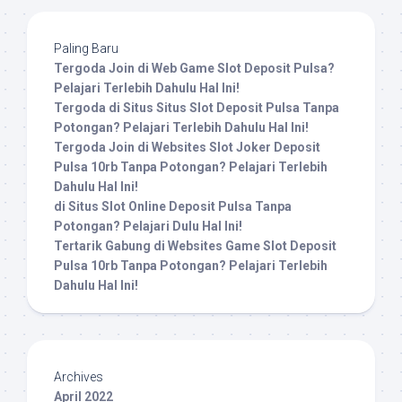
Paling Baru
Tergoda Join di Web Game Slot Deposit Pulsa?
Pelajari Terlebih Dahulu Hal Ini!
Tergoda di Situs Situs Slot Deposit Pulsa Tanpa
Potongan? Pelajari Terlebih Dahulu Hal Ini!
Tergoda Join di Websites Slot Joker Deposit
Pulsa 10rb Tanpa Potongan? Pelajari Terlebih
Dahulu Hal Ini!
di Situs Slot Online Deposit Pulsa Tanpa
Potongan? Pelajari Dulu Hal Ini!
Tertarik Gabung di Websites Game Slot Deposit
Pulsa 10rb Tanpa Potongan? Pelajari Terlebih
Dahulu Hal Ini!
Archives
April 2022