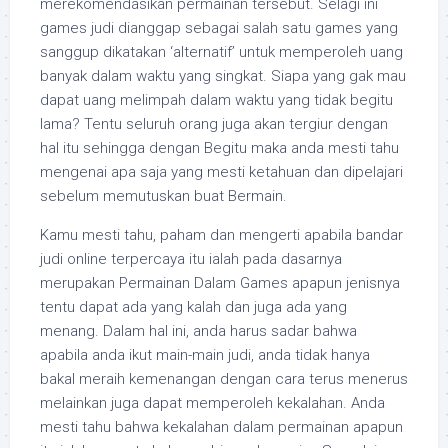
merekomendasikan permainan tersebut. Selagi ini
games judi dianggap sebagai salah satu games yang
sanggup dikatakan ‘alternatif’ untuk memperoleh uang
banyak dalam waktu yang singkat. Siapa yang gak mau
dapat uang melimpah dalam waktu yang tidak begitu
lama? Tentu seluruh orang juga akan tergiur dengan
hal itu sehingga dengan Begitu maka anda mesti tahu
mengenai apa saja yang mesti ketahuan dan dipelajari
sebelum memutuskan buat Bermain.
Kamu mesti tahu, paham dan mengerti apabila bandar
judi online terpercaya itu ialah pada dasarnya
merupakan Permainan Dalam Games apapun jenisnya
tentu dapat ada yang kalah dan juga ada yang
menang. Dalam hal ini, anda harus sadar bahwa
apabila anda ikut main-main judi, anda tidak hanya
bakal meraih kemenangan dengan cara terus menerus
melainkan juga dapat memperoleh kekalahan. Anda
mesti tahu bahwa kekalahan dalam permainan apapun