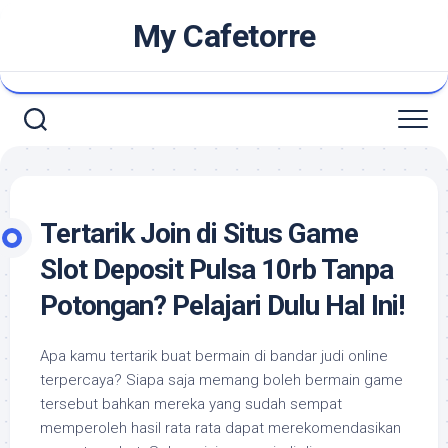
Skip
My Cafetorre
to
content
Tertarik Join di Situs Game
Slot Deposit Pulsa 10rb Tanpa
Potongan? Pelajari Dulu Hal Ini!
Apa kamu tertarik buat bermain di bandar judi online
terpercaya? Siapa saja memang boleh bermain game
tersebut bahkan mereka yang sudah sempat
memperoleh hasil rata rata dapat merekomendasikan