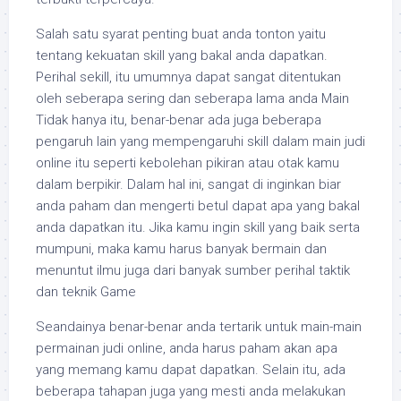
Salah satu syarat penting buat anda tonton yaitu
tentang kekuatan skill yang bakal anda dapatkan.
Perihal sekill, itu umumnya dapat sangat ditentukan
oleh seberapa sering dan seberapa lama anda Main
Tidak hanya itu, benar-benar ada juga beberapa
pengaruh lain yang mempengaruhi skill dalam main judi
online itu seperti kebolehan pikiran atau otak kamu
dalam berpikir. Dalam hal ini, sangat di inginkan biar
anda paham dan mengerti betul dapat apa yang bakal
anda dapatkan itu. Jika kamu ingin skill yang baik serta
mumpuni, maka kamu harus banyak bermain dan
menuntut ilmu juga dari banyak sumber perihal taktik
dan teknik Game
Seandainya benar-benar anda tertarik untuk main-main
permainan judi online, anda harus paham akan apa
yang memang kamu dapat dapatkan. Selain itu, ada
beberapa tahapan juga yang mesti anda melakukan