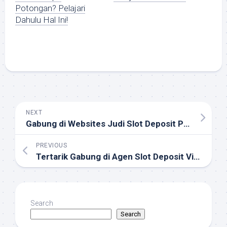
Potongan? Pelajari
Dahulu Hal Ini!
NEXT
Gabung di Websites Judi Slot Deposit Pulsa? Pelajari Terlebih Dahulu Hal Ini!
PREVIOUS
Tertarik Gabung di Agen Slot Deposit Via Pulsa Tanpa Potongan? Pelajari Terlebih Dahulu Hal Berikut!
Search
Search