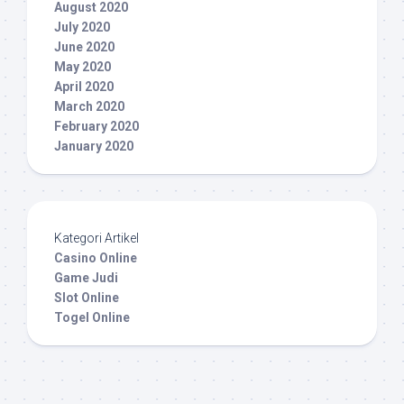
August 2020
July 2020
June 2020
May 2020
April 2020
March 2020
February 2020
January 2020
Kategori Artikel
Casino Online
Game Judi
Slot Online
Togel Online