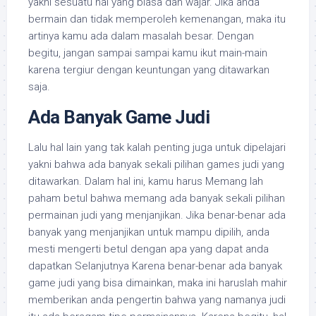
yakni sesuatu hal yang biasa dan wajar. Jika anda
bermain dan tidak memperoleh kemenangan, maka itu
artinya kamu ada dalam masalah besar. Dengan
begitu, jangan sampai sampai kamu ikut main-main
karena tergiur dengan keuntungan yang ditawarkan
saja.
Ada Banyak Game Judi
Lalu hal lain yang tak kalah penting juga untuk dipelajari
yakni bahwa ada banyak sekali pilihan games judi yang
ditawarkan. Dalam hal ini, kamu harus Memang lah
paham betul bahwa memang ada banyak sekali pilihan
permainan judi yang menjanjikan. Jika benar-benar ada
banyak yang menjanjikan untuk mampu dipilih, anda
mesti mengerti betul dengan apa yang dapat anda
dapatkan Selanjutnya Karena benar-benar ada banyak
game judi yang bisa dimainkan, maka ini haruslah mahir
memberikan anda pengertin bahwa yang namanya judi