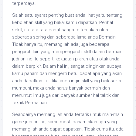
terpercaya.
Salah satu syarat penting buat anda lihat yaitu tentang
kebolehan skill yang bakal kamu dapatkan. Perihal
sekill, itu rata rata dapat sangat ditentukan oleh
seberapa sering dan seberapa lama anda Bermain
Tidak hanya itu, memang lah ada juga beberapa
pengaruh lain yang mempengaruhi skill dalam bermain
judi online itu seperti kekuatan pikiran atau otak anda
dalam berpikir. Dalam hal ini, sangat diinginkan supaya
kamu paham dan mengerti betul dapat apa yang akan
anda dapatkan itu. Jika anda ingin skill yang baik serta
mumpuni, maka anda harus banyak bermain dan
menuntut ilmu juga dari banyak sumber hal taktik dan
teknik Permainan
Seandainya memang lah anda tertarik untuk main-main
game judi online, kamu mesti paham akan apa yang
memang lah anda dapat dapatkan. Tidak cuma itu, ada