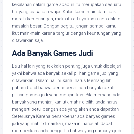
kekalahan dalam game apapun itu merupakan sesuatu
hal yang biasa dan wajar. Kalau kamu main dan tidak
meraih kemenangan, maka itu artinya kamu ada dalam
masalah besar. Dengan begitu, jangan sampai kamu
ikut main-main karena tergiur dengan keuntungan yang
ditawarkan saja.
Ada Banyak Games Judi
Lalu hal lain yang tak kalah penting juga untuk dipelajari
yakni bahwa ada banyak sekali pilihan game judi yang
ditawarkan. Dalam hal ini, kamu harus Memang lah
paham betul bahwa benar-benar ada banyak sekali
pilihan games judi yang menjanjikan. Bila memang ada
banyak yang menjanjikan utk mahir dipilih, anda harus
mengerti betul dengan apa yang akan anda dapatkan
Seterusnya Karena benar-benar ada banyak games
judi yang mahir dimainkan, maka ini haruslah dapat
memberikan anda pengertin bahwa yang namanya judi