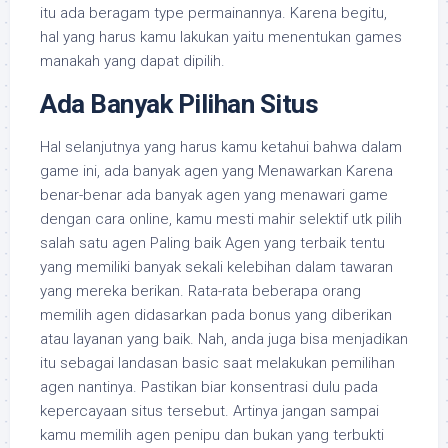
itu ada beragam type permainannya. Karena begitu,
hal yang harus kamu lakukan yaitu menentukan games
manakah yang dapat dipilih.
Ada Banyak Pilihan Situs
Hal selanjutnya yang harus kamu ketahui bahwa dalam
game ini, ada banyak agen yang Menawarkan Karena
benar-benar ada banyak agen yang menawari game
dengan cara online, kamu mesti mahir selektif utk pilih
salah satu agen Paling baik Agen yang terbaik tentu
yang memiliki banyak sekali kelebihan dalam tawaran
yang mereka berikan. Rata-rata beberapa orang
memilih agen didasarkan pada bonus yang diberikan
atau layanan yang baik. Nah, anda juga bisa menjadikan
itu sebagai landasan basic saat melakukan pemilihan
agen nantinya. Pastikan biar konsentrasi dulu pada
kepercayaan situs tersebut. Artinya jangan sampai
kamu memilih agen penipu dan bukan yang terbukti