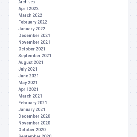
Archives
April 2022
March 2022
February 2022
January 2022
December 2021
November 2021
October 2021
September 2021
August 2021
July 2021
June 2021
May 2021
April 2021
March 2021
February 2021
January 2021
December 2020
November 2020
October 2020
September 2020