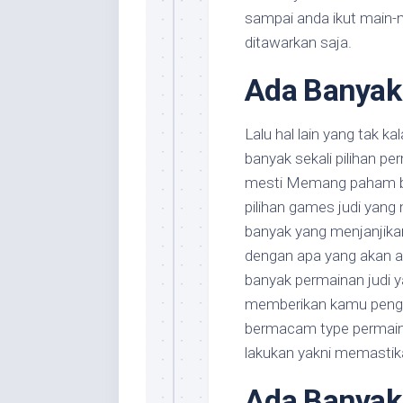
sampai anda ikut main-
ditawarkan saja.
Ada Banyak
Lalu hal lain yang tak k
banyak sekali pilihan pe
mesti Memang paham be
pilihan games judi yang
banyak yang menjanjikan
dengan apa yang akan 
banyak permainan judi y
memberikan kamu penger
bermacam type permaina
lakukan yakni memastik
Ada Banyak 