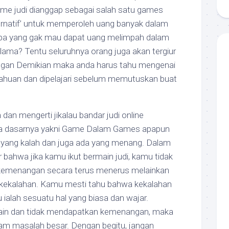
ame judi dianggap sebagai salah satu games
ternatif’ untuk memperoleh uang banyak dalam
apa yang gak mau dapat uang melimpah dalam
 lama? Tentu seluruhnya orang juga akan tergiur
ngan Demikian maka anda harus tahu mengenai
tahuan dan dipelajari sebelum memutuskan buat
dan mengerti jikalau bandar judi online
ada dasarnya yakni Game Dalam Games apapun
a yang kalah dan juga ada yang menang. Dalam
r bahwa jika kamu ikut bermain judi, kamu tidak
kemenangan secara terus menerus melainkan
kekalahan. Kamu mesti tahu bahwa kekalahan
ialah sesuatu hal yang biasa dan wajar.
in dan tidak mendapatkan kemenangan, maka
lam masalah besar. Dengan begitu, jangan