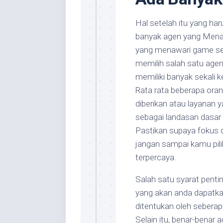
Hal setelah itu yang ha
banyak agen yang Mena
yang menawari game seca
memilih salah satu agen
memiliki banyak sekali 
Rata rata beberapa oran
diberikan atau layanan 
sebagai landasan dasar
Pastikan supaya fokus 
jangan sampai kamu pili
terpercaya.
Salah satu syarat penti
yang akan anda dapatkan.
ditentukan oleh seberap
Selain itu, benar-benar 