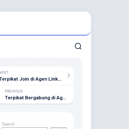
NEXT
Terpikat Join di Agen Link Slot Deposit Pulsa Tanpa Potongan? Pelajari Dahulu Hal Berikut!
PREVIOUS
Terpikat Bergabung di Agen Slot Joker Deposit Pulsa 5000 Tanpa Potongan? Pelajari Terlebih Dahulu Hal Ini!
Search