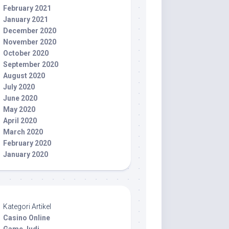
February 2021
January 2021
December 2020
November 2020
October 2020
September 2020
August 2020
July 2020
June 2020
May 2020
April 2020
March 2020
February 2020
January 2020
Kategori Artikel
Casino Online