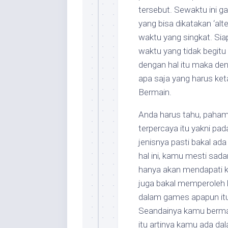
tersebut. Sewaktu ini g
yang bisa dikatakan ‘al
waktu yang singkat. Si
waktu yang tidak begitu
dengan hal itu maka de
apa saja yang harus ke
Bermain.
Anda harus tahu, paham 
terpercaya itu yakni p
jenisnya pasti bakal ad
hal ini, kamu mesti sada
hanya akan mendapati 
juga bakal memperoleh 
dalam games apapun itu 
Seandainya kamu berma
itu artinya kamu ada da