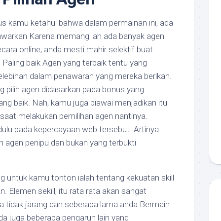
rus kamu ketahui bahwa dalam permainan ini, ada
warkan Karena memang lah ada banyak agen
ra online, anda mesti mahir selektif buat
 Paling baik Agen yang terbaik tentu yang
kelebihan dalam penawaran yang mereka berikan.
g pilih agen didasarkan pada bonus yang
yang baik. Nah, kamu juga piawai menjadikan itu
 saat melakukan pemilihan agen nantinya.
dulu pada kepercayaan web tersebut. Artinya
h agen penipu dan bukan yang terbukti
ng untuk kamu tonton ialah tentang kekuatan skill
 Elemen sekill, itu rata rata akan sangat
a tidak jarang dan seberapa lama anda Bermain
ada juga beberapa pengaruh lain yang