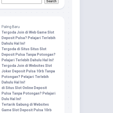
Search
Paling Baru
Tergoda Join di Web Game Slot
Deposit Pulsa? Pelajari Terlebih
Dahulu Hal Ini!
Tergoda di Situs Situs Slot
Deposit Pulsa Tanpa Potongan?
Pelajari Terlebih Dahulu Hal Ini!
Tergoda Join di Websites Slot
Joker Deposit Pulsa 10rb Tanpa
Potongan? Pelajari Terlebih
Dahulu Hal Ini!
di Situs Slot Online Deposit
Pulsa Tanpa Potongan? Pelajari
Dulu Hal Ini!
Tertarik Gabung di Websites
Game Slot Deposit Pulsa 10rb