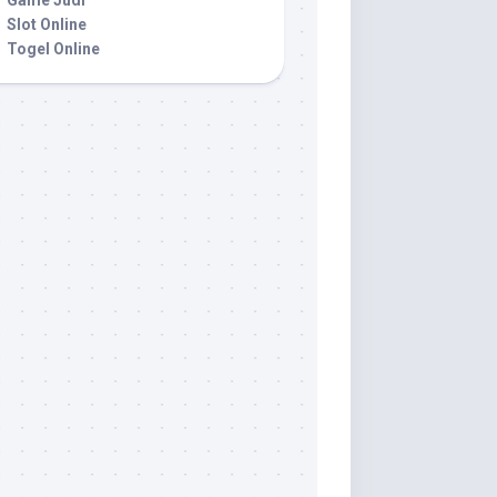
Game Judi
Slot Online
Togel Online