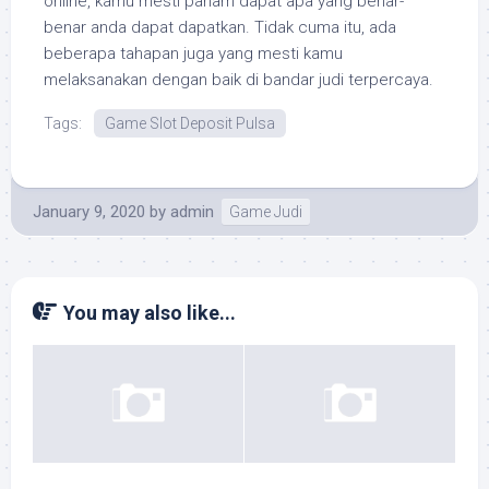
online, kamu mesti paham dapat apa yang benar-
benar anda dapat dapatkan. Tidak cuma itu, ada
beberapa tahapan juga yang mesti kamu
melaksanakan dengan baik di bandar judi terpercaya.
Tags:
Game Slot Deposit Pulsa
January 9, 2020
by
admin
Game Judi
You may also like...