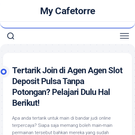
Skip
My Cafetorre
to
content
Tertarik Join di Agen Agen Slot
Deposit Pulsa Tanpa
Potongan? Pelajari Dulu Hal
Berikut!
Apa anda tertarik untuk main di bandar judi online
terpercaya? Siapa saja memang boleh main-main
permainan tersebut bahkan mereka yang sudah