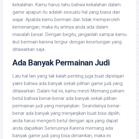
kekalahan. Kamu harus tahu bahwa kekalahan dalam
game apapun itu adalah sesuatu hal yang biasa dan
wajar. Apabila kamu bermain dan tidak memperoleh
kemenangan, maka itu artinya anda ada dalam
masalah besar. Dengan begitu, janganlah sampai kamu
ikut bermain karena tergiur dengan keuntungan yang
ditawarkan saja.
Ada Banyak Permainan Judi
Lalu hal lain yang tak kalah penting juga buat dipelajari
yakni bahwa ada banyak sekali pilihan game judi yang
ditawarkan. Dalam hal ini, kamu mesti Memang paham
betul bahwa benar-benar ada banyak sekali pilihan
permainan judi yang menjanjikan. Seandainya benar-
benar ada banyak yang menjanjikan buat bisa dipilih,
anda harus mengerti betul dengan apa yang dapat
anda dapatkan Seterusnya Karena memang ada
banyak game judi yang bisa dimainkan, maka ini