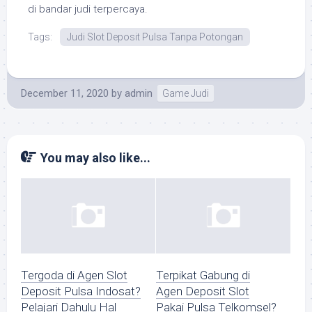
di bandar judi terpercaya.
Tags:
Judi Slot Deposit Pulsa Tanpa Potongan
December 11, 2020
by
admin
Game Judi
You may also like...
Tergoda di Agen Slot
Terpikat Gabung di
Deposit Pulsa Indosat?
Agen Deposit Slot
Pelajari Dahulu Hal
Pakai Pulsa Telkomsel?