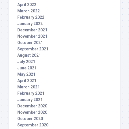
April 2022
March 2022
February 2022
January 2022
December 2021
November 2021
October 2021
September 2021
August 2021
July 2021
June 2021
May 2021
April 2021
March 2021
February 2021
January 2021
December 2020
November 2020
October 2020
September 2020