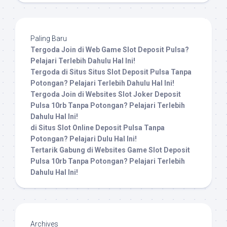
Paling Baru
Tergoda Join di Web Game Slot Deposit Pulsa?
Pelajari Terlebih Dahulu Hal Ini!
Tergoda di Situs Situs Slot Deposit Pulsa Tanpa
Potongan? Pelajari Terlebih Dahulu Hal Ini!
Tergoda Join di Websites Slot Joker Deposit
Pulsa 10rb Tanpa Potongan? Pelajari Terlebih
Dahulu Hal Ini!
di Situs Slot Online Deposit Pulsa Tanpa
Potongan? Pelajari Dulu Hal Ini!
Tertarik Gabung di Websites Game Slot Deposit
Pulsa 10rb Tanpa Potongan? Pelajari Terlebih
Dahulu Hal Ini!
Archives