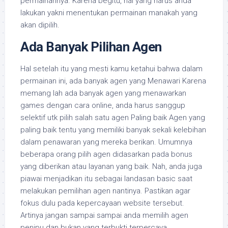
permainannya. Karena begitu, hal yang harus anda
lakukan yakni menentukan permainan manakah yang
akan dipilih.
Ada Banyak Pilihan Agen
Hal setelah itu yang mesti kamu ketahui bahwa dalam
permainan ini, ada banyak agen yang Menawari Karena
memang lah ada banyak agen yang menawarkan
games dengan cara online, anda harus sanggup
selektif utk pilih salah satu agen Paling baik Agen yang
paling baik tentu yang memiliki banyak sekali kelebihan
dalam penawaran yang mereka berikan. Umumnya
beberapa orang pilih agen didasarkan pada bonus
yang diberikan atau layanan yang baik. Nah, anda juga
piawai menjadikan itu sebagai landasan basic saat
melakukan pemilihan agen nantinya. Pastikan agar
fokus dulu pada kepercayaan website tersebut.
Artinya jangan sampai sampai anda memilih agen
penipu dan bukan yang terbukti terpercaya.