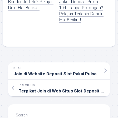
Bandar Judi 4d? Pelajari
Joker Deposit Pulsa
Dulu Hal Berikut!
10rb Tanpa Potongan?
Pelajari Terlebih Dahulu
Hal Berikut!
NEXT
Join di Website Deposit Slot Pakai Pulsa Telkomsel? Pelajari Dahulu Hal Berikut!
PREVIOUS
Terpikat Join di Web Situs Slot Deposit Pulsa Tanpa Potongan? Pelajari Terlebih Dahulu Hal Ini!
Search