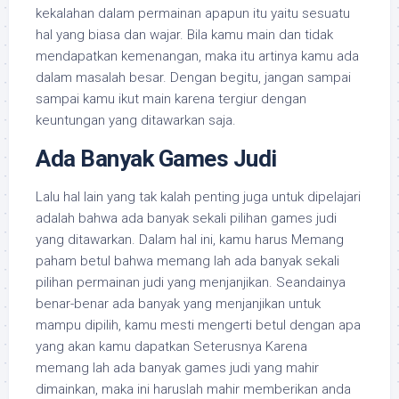
kekalahan dalam permainan apapun itu yaitu sesuatu
hal yang biasa dan wajar. Bila kamu main dan tidak
mendapatkan kemenangan, maka itu artinya kamu ada
dalam masalah besar. Dengan begitu, jangan sampai
sampai kamu ikut main karena tergiur dengan
keuntungan yang ditawarkan saja.
Ada Banyak Games Judi
Lalu hal lain yang tak kalah penting juga untuk dipelajari
adalah bahwa ada banyak sekali pilihan games judi
yang ditawarkan. Dalam hal ini, kamu harus Memang
paham betul bahwa memang lah ada banyak sekali
pilihan permainan judi yang menjanjikan. Seandainya
benar-benar ada banyak yang menjanjikan untuk
mampu dipilih, kamu mesti mengerti betul dengan apa
yang akan kamu dapatkan Seterusnya Karena
memang lah ada banyak games judi yang mahir
dimainkan, maka ini haruslah mahir memberikan anda