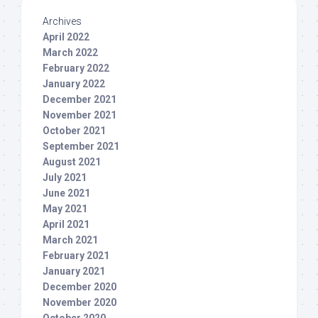
Archives
April 2022
March 2022
February 2022
January 2022
December 2021
November 2021
October 2021
September 2021
August 2021
July 2021
June 2021
May 2021
April 2021
March 2021
February 2021
January 2021
December 2020
November 2020