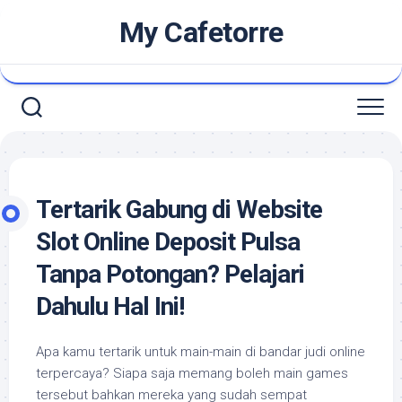
Skip
My Cafetorre
to
content
Tertarik Gabung di Website
Slot Online Deposit Pulsa
Tanpa Potongan? Pelajari
Dahulu Hal Ini!
Apa kamu tertarik untuk main-main di bandar judi online
terpercaya? Siapa saja memang boleh main games
tersebut bahkan mereka yang sudah sempat