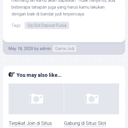
memang lah kamu akan dapatkan. Tidak hanya itu, ada
beberapa tahapan juga yang harus kamu lakukan
dengan baik di bandar judi terpercaya.
Tags:
Qq Slot Deposit Pulsa
May 18, 2020
by
admin
Game Judi
You may also like...
Terpikat Join di Situs
Gabung di Situs Slot