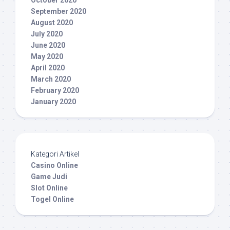
October 2020
September 2020
August 2020
July 2020
June 2020
May 2020
April 2020
March 2020
February 2020
January 2020
Kategori Artikel
Casino Online
Game Judi
Slot Online
Togel Online