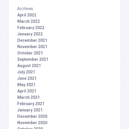
Archives
April 2022
March 2022
February 2022
January 2022
December 2021
November 2021
October 2021
September 2021
August 2021
July 2021
June 2021
May 2021
April 2021
March 2021
February 2021
January 2021
December 2020
November 2020