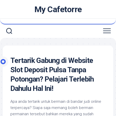
Skip
My Cafetorre
to
content
Tertarik Gabung di Website
Slot Deposit Pulsa Tanpa
Potongan? Pelajari Terlebih
Dahulu Hal Ini!
Apa anda tertarik untuk bermain di bandar judi online
terpercaya? Siapa saja memang boleh bermain
permainan tersebut bahkan mereka yang sudah