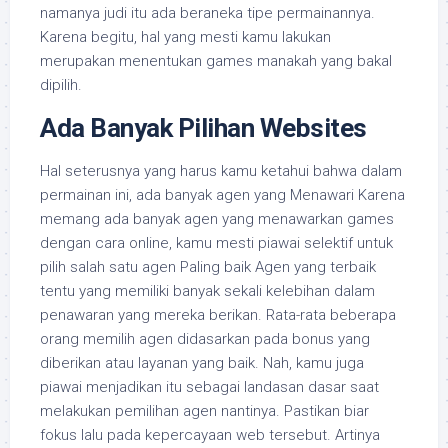
namanya judi itu ada beraneka tipe permainannya.
Karena begitu, hal yang mesti kamu lakukan
merupakan menentukan games manakah yang bakal
dipilih.
Ada Banyak Pilihan Websites
Hal seterusnya yang harus kamu ketahui bahwa dalam
permainan ini, ada banyak agen yang Menawari Karena
memang ada banyak agen yang menawarkan games
dengan cara online, kamu mesti piawai selektif untuk
pilih salah satu agen Paling baik Agen yang terbaik
tentu yang memiliki banyak sekali kelebihan dalam
penawaran yang mereka berikan. Rata-rata beberapa
orang memilih agen didasarkan pada bonus yang
diberikan atau layanan yang baik. Nah, kamu juga
piawai menjadikan itu sebagai landasan dasar saat
melakukan pemilihan agen nantinya. Pastikan biar
fokus lalu pada kepercayaan web tersebut. Artinya