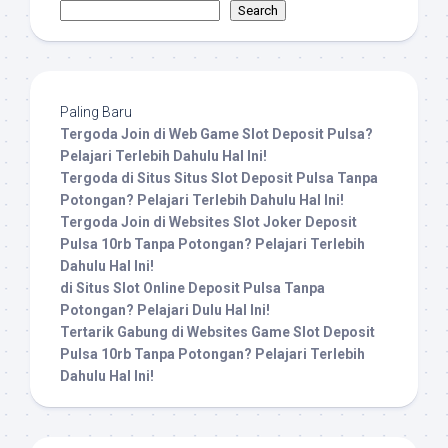
Search
Paling Baru
Tergoda Join di Web Game Slot Deposit Pulsa?
Pelajari Terlebih Dahulu Hal Ini!
Tergoda di Situs Situs Slot Deposit Pulsa Tanpa
Potongan? Pelajari Terlebih Dahulu Hal Ini!
Tergoda Join di Websites Slot Joker Deposit
Pulsa 10rb Tanpa Potongan? Pelajari Terlebih
Dahulu Hal Ini!
di Situs Slot Online Deposit Pulsa Tanpa
Potongan? Pelajari Dulu Hal Ini!
Tertarik Gabung di Websites Game Slot Deposit
Pulsa 10rb Tanpa Potongan? Pelajari Terlebih
Dahulu Hal Ini!