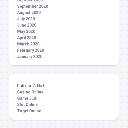
October 2020
September 2020
August 2020
July 2020
June 2020
May 2020
April 2020
March 2020
February 2020
January 2020
Kategori Artikel
Casino Online
Game Judi
Slot Online
Togel Online