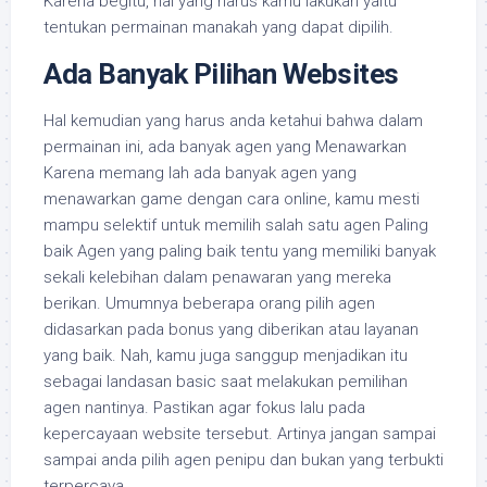
Karena begitu, hal yang harus kamu lakukan yaitu
tentukan permainan manakah yang dapat dipilih.
Ada Banyak Pilihan Websites
Hal kemudian yang harus anda ketahui bahwa dalam
permainan ini, ada banyak agen yang Menawarkan
Karena memang lah ada banyak agen yang
menawarkan game dengan cara online, kamu mesti
mampu selektif untuk memilih salah satu agen Paling
baik Agen yang paling baik tentu yang memiliki banyak
sekali kelebihan dalam penawaran yang mereka
berikan. Umumnya beberapa orang pilih agen
didasarkan pada bonus yang diberikan atau layanan
yang baik. Nah, kamu juga sanggup menjadikan itu
sebagai landasan basic saat melakukan pemilihan
agen nantinya. Pastikan agar fokus lalu pada
kepercayaan website tersebut. Artinya jangan sampai
sampai anda pilih agen penipu dan bukan yang terbukti
terpercaya.