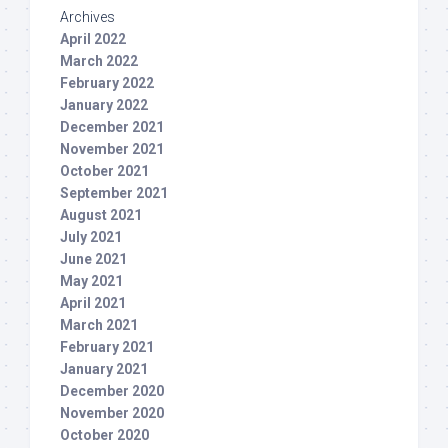
Archives
April 2022
March 2022
February 2022
January 2022
December 2021
November 2021
October 2021
September 2021
August 2021
July 2021
June 2021
May 2021
April 2021
March 2021
February 2021
January 2021
December 2020
November 2020
October 2020