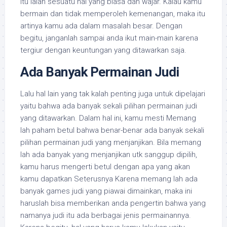
itu ialah sesuatu hal yang biasa dan wajar. Kalau kamu
bermain dan tidak memperoleh kemenangan, maka itu
artinya kamu ada dalam masalah besar. Dengan
begitu, janganlah sampai anda ikut main-main karena
tergiur dengan keuntungan yang ditawarkan saja.
Ada Banyak Permainan Judi
Lalu hal lain yang tak kalah penting juga untuk dipelajari
yaitu bahwa ada banyak sekali pilihan permainan judi
yang ditawarkan. Dalam hal ini, kamu mesti Memang
lah paham betul bahwa benar-benar ada banyak sekali
pilihan permainan judi yang menjanjikan. Bila memang
lah ada banyak yang menjanjikan utk sanggup dipilih,
kamu harus mengerti betul dengan apa yang akan
kamu dapatkan Seterusnya Karena memang lah ada
banyak games judi yang piawai dimainkan, maka ini
haruslah bisa memberikan anda pengertin bahwa yang
namanya judi itu ada berbagai jenis permainannya.