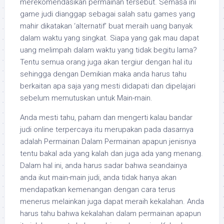
merekomendasikan permainan tersebut. Semasa ini
game judi dianggap sebagai salah satu games yang
mahir dikatakan ‘alternatif’ buat meraih uang banyak
dalam waktu yang singkat. Siapa yang gak mau dapat
uang melimpah dalam waktu yang tidak begitu lama?
Tentu semua orang juga akan tergiur dengan hal itu
sehingga dengan Demikian maka anda harus tahu
berkaitan apa saja yang mesti didapati dan dipelajari
sebelum memutuskan untuk Main-main.
Anda mesti tahu, paham dan mengerti kalau bandar
judi online terpercaya itu merupakan pada dasarnya
adalah Permainan Dalam Permainan apapun jenisnya
tentu bakal ada yang kalah dan juga ada yang menang.
Dalam hal ini, anda harus sadar bahwa seandainya
anda ikut main-main judi, anda tidak hanya akan
mendapatkan kemenangan dengan cara terus
menerus melainkan juga dapat meraih kekalahan. Anda
harus tahu bahwa kekalahan dalam permainan apapun