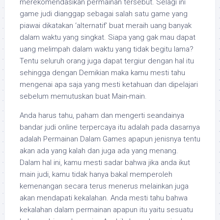
merekomendasikan permainan tersebut. Selagi ini
game judi dianggap sebagai salah satu game yang
piawai dikatakan ‘alternatif’ buat meraih uang banyak
dalam waktu yang singkat. Siapa yang gak mau dapat
uang melimpah dalam waktu yang tidak begitu lama?
Tentu seluruh orang juga dapat tergiur dengan hal itu
sehingga dengan Demikian maka kamu mesti tahu
mengenai apa saja yang mesti ketahuan dan dipelajari
sebelum memutuskan buat Main-main.
Anda harus tahu, paham dan mengerti seandainya
bandar judi online terpercaya itu adalah pada dasarnya
adalah Permainan Dalam Games apapun jenisnya tentu
akan ada yang kalah dan juga ada yang menang.
Dalam hal ini, kamu mesti sadar bahwa jika anda ikut
main judi, kamu tidak hanya bakal memperoleh
kemenangan secara terus menerus melainkan juga
akan mendapati kekalahan. Anda mesti tahu bahwa
kekalahan dalam permainan apapun itu yaitu sesuatu