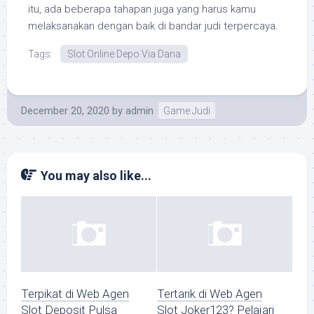
itu, ada beberapa tahapan juga yang harus kamu
melaksanakan dengan baik di bandar judi terpercaya.
Tags:
Slot Online Depo Via Dana
December 20, 2020
by
admin
Game Judi
You may also like...
Terpikat di Web Agen
Tertarik di Web Agen
Slot Deposit Pulsa
Slot Joker123? Pelajari