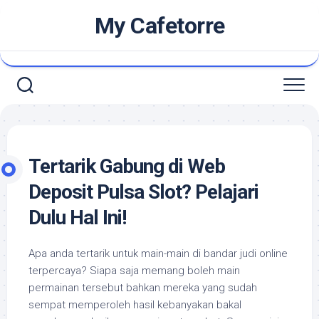
Skip
My Cafetorre
to
content
Tertarik Gabung di Web
Deposit Pulsa Slot? Pelajari
Dulu Hal Ini!
Apa anda tertarik untuk main-main di bandar judi online
terpercaya? Siapa saja memang boleh main
permainan tersebut bahkan mereka yang sudah
sempat memperoleh hasil kebanyakan bakal