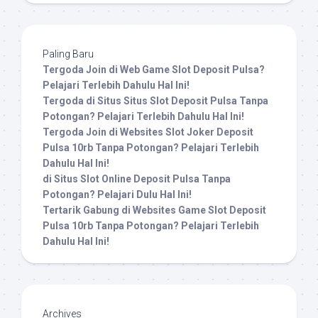
Paling Baru
Tergoda Join di Web Game Slot Deposit Pulsa?
Pelajari Terlebih Dahulu Hal Ini!
Tergoda di Situs Situs Slot Deposit Pulsa Tanpa
Potongan? Pelajari Terlebih Dahulu Hal Ini!
Tergoda Join di Websites Slot Joker Deposit
Pulsa 10rb Tanpa Potongan? Pelajari Terlebih
Dahulu Hal Ini!
di Situs Slot Online Deposit Pulsa Tanpa
Potongan? Pelajari Dulu Hal Ini!
Tertarik Gabung di Websites Game Slot Deposit
Pulsa 10rb Tanpa Potongan? Pelajari Terlebih
Dahulu Hal Ini!
Archives