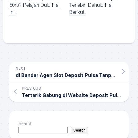
50rb? Pelajari Dulu Hal
Terlebih Dahulu Hal
Ini!
Berikut!
NEXT
di Bandar Agen Slot Deposit Pulsa Tanpa Potongan? Pelajari Dulu Hal Berikut!
PREVIOUS
Tertarik Gabung di Website Deposit Pulsa Slot? Pelajari Dulu Hal Berikut!
Search
Search