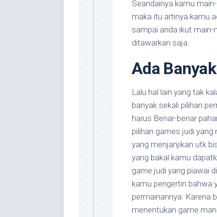
Seandainya kamu main-
maka itu artinya kamu 
sampai anda ikut main-
ditawarkan saja.
Ada Banyak
Lalu hal lain yang tak k
banyak sekali pilihan pe
harus Benar-benar pah
pilihan games judi yang
yang menjanjikan utk bis
yang bakal kamu dapat
game judi yang piawai d
kamu pengertin bahwa ya
permainannya. Karena be
menentukan game manaka