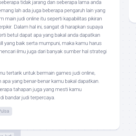
seberapa tidak jarang dan seberapa lama anda
emang lah ada juga beberapa pengaruh lain yang
main judi online itu seperti kapabilitas pikiran
pikir. Dalam hal ini, sangat di harapkan supaya
i betul dapat apa yang bakal anda dapatkan
skill yang baik serta mumpuni, maka kamu harus
ncari ilmu juga dari banyak sumber hal strategi
 tertarik untuk bermain games judi online,
apa yang benar-benar kamu bakal dapatkan.
eberapa tahapan juga yang mesti kamu
i bandar judi terpercaya.
Pulsa