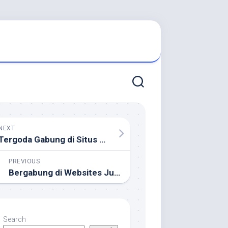
NEXT
Tergoda Gabung di Situs Bandar Judi 4d? Pelajari Terlebih Dahulu Hal Berikut!
PREVIOUS
Bergabung di Websites Judi Slot Deposit Pulsa Tanpa Potongan? Pelajari Dahulu Hal Berikut!
Search