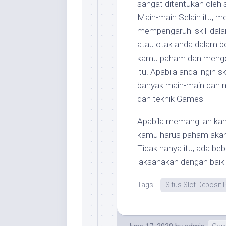
sangat ditentukan oleh 
Main-main Selain itu, m
mempengaruhi skill dalam 
atau otak anda dalam ber
kamu paham dan mengert
itu. Apabila anda ingin 
banyak main-main dan me
dan teknik Games
Apabila memang lah kamu
kamu harus paham akan 
Tidak hanya itu, ada b
laksanakan dengan baik d
Tags:
Situs Slot Deposit 