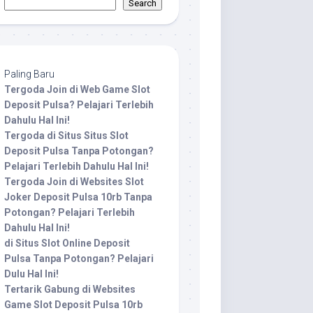
Search
Paling Baru
Tergoda Join di Web Game Slot
Deposit Pulsa? Pelajari Terlebih
Dahulu Hal Ini!
Tergoda di Situs Situs Slot
Deposit Pulsa Tanpa Potongan?
Pelajari Terlebih Dahulu Hal Ini!
Tergoda Join di Websites Slot
Joker Deposit Pulsa 10rb Tanpa
Potongan? Pelajari Terlebih
Dahulu Hal Ini!
di Situs Slot Online Deposit
Pulsa Tanpa Potongan? Pelajari
Dulu Hal Ini!
Tertarik Gabung di Websites
Game Slot Deposit Pulsa 10rb