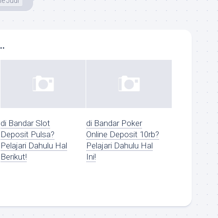
e Judi
..
di Bandar Slot
di Bandar Poker
Deposit Pulsa?
Online Deposit 10rb?
Pelajari Dahulu Hal
Pelajari Dahulu Hal
Berikut!
Ini!