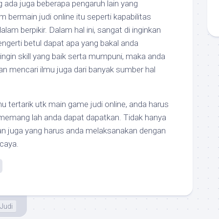
 ada juga beberapa pengaruh lain yang
 bermain judi online itu seperti kapabilitas
lam berpikir. Dalam hal ini, sangat di inginkan
gerti betul dapat apa yang bakal anda
 ingin skill yang baik serta mumpuni, maka anda
n mencari ilmu juga dari banyak sumber hal
u tertarik utk main game judi online, anda harus
memang lah anda dapat dapatkan. Tidak hanya
pan juga yang harus anda melaksanakan dengan
rcaya.
Judi