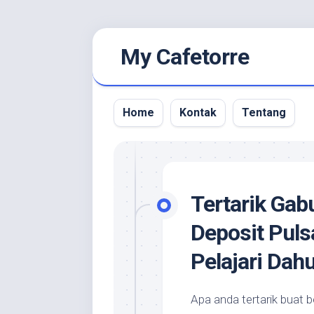
Skip
My Cafetorre
to
content
Home
Kontak
Tentang
Tertarik Gab
Deposit Pul
Pelajari Dahu
Apa anda tertarik buat b