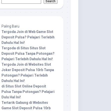
Search
Paling Baru
Tergoda Join di Web Game Slot
Deposit Pulsa? Pelajari Terlebih
Dahulu Hal Ini!
Tergoda di Situs Situs Slot
Deposit Pulsa Tanpa Potongan?
Pelajari Terlebih Dahulu Hal Ini!
Tergoda Join di Websites Slot
Joker Deposit Pulsa 10rb Tanpa
Potongan? Pelajari Terlebih
Dahulu Hal Ini!
di Situs Slot Online Deposit
Pulsa Tanpa Potongan? Pelajari
Dulu Hal Ini!
Tertarik Gabung di Websites
Game Slot Deposit Pulsa 10rb