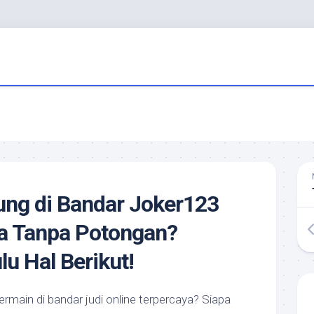
ung di Bandar Joker123
sa Tanpa Potongan?
lu Hal Berikut!
ermain di bandar judi online terpercaya? Siapa