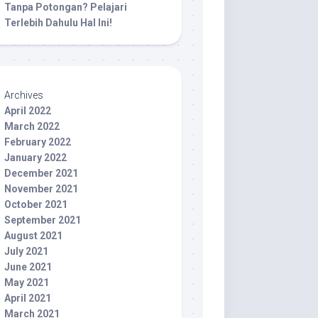
Tanpa Potongan? Pelajari
Terlebih Dahulu Hal Ini!
Archives
April 2022
March 2022
February 2022
January 2022
December 2021
November 2021
October 2021
September 2021
August 2021
July 2021
June 2021
May 2021
April 2021
March 2021