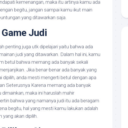
ndapati kemenangan, maka itu artinya kamu ada
engan begitu, jangan sampai kamu ikut main
euntungan yang ditawarkan saja.
 Game Judi
lah penting juga utk dipelajari yaitu bahwa ada
rmainan judi yang ditawarkan. Dalam hal ini, kamu
am betul bahwa memang ada banyak sekali
 menjanjikan. Jika benar-benar ada banyak yang
 dipilih, anda mesti mengerti betul dengan apa
kan Seterusnya Karena memang ada banyak
dimainkan, maka ini haruslah mahir
rtin bahwa yang namanya judi itu ada beragam
ena begitu, hal yang mesti kamu lakukan adalah
yang akan dipilih.