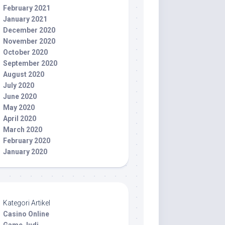
February 2021
January 2021
December 2020
November 2020
October 2020
September 2020
August 2020
July 2020
June 2020
May 2020
April 2020
March 2020
February 2020
January 2020
Kategori Artikel
Casino Online