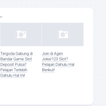
..
Tergoda Gabung di
Join di Agen
Bandar Game Slot
Joker123 Slot?
Deposit Pulsa?
Pelajari Dahulu Hal
Pelajari Terlebih
Berikut!
Dahulu Hal Ini!