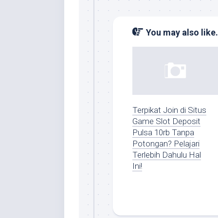
You may also like.
Terpikat Join di Situs
Game Slot Deposit
Pulsa 10rb Tanpa
Potongan? Pelajari
Terlebih Dahulu Hal
Ini!