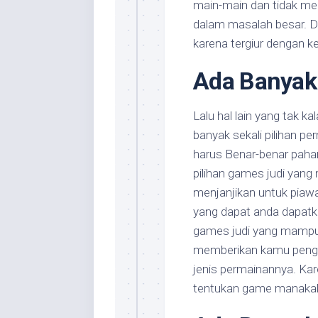
main-main dan tidak me
dalam masalah besar. D
karena tergiur dengan k
Ada Banyak
Lalu hal lain yang tak ka
banyak sekali pilihan pe
harus Benar-benar pah
pilihan games judi yang
menjanjikan untuk piawai
yang dapat anda dapat
games judi yang mampu 
memberikan kamu penge
jenis permainannya. Kar
tentukan game manakah 