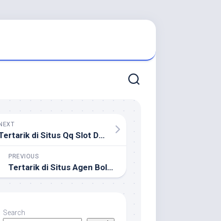
NEXT
Tertarik di Situs Qq Slot Deposit Pulsa? Pelajari Dulu Hal Berikut!
PREVIOUS
Tertarik di Situs Agen Bola Terpercaya Deposit 50rb? Pelajari Dahulu Hal Ini!
Search